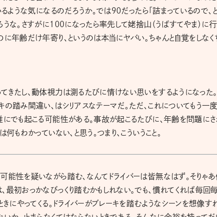
いるような気になるのだろうか。では90だったら「詰まっているので、
ろうな。さすがに１００になったら率先して姥捨山（うばすてやま）に行
のに年齢だけ年寄り、というのは本当にヤバい。ちゃんと自覚をしなく
てきたし、動体視力は測るたびに情けない思いをするようになった。
キの踏み間違い、はシリアスなテーマだ。ただ、これについてもう一
誰にでも起こる可能性がある。事故が起こるたびに、年齢を問題にさ
は何もわかっていない、と思う。つまり、こういうこと。
可能性を疑いながら踏む、なんてドライバーは皆無なはず。そりゃあ
、最初おっかなびっくり踏むかもしれない。でも、慣れてくれば毎回
ときにやってくる。ドライバーがブレーキを踏むようなシーンを想像す
ないか、止まらなくてはならないときである。そんなに余裕を持ってだ