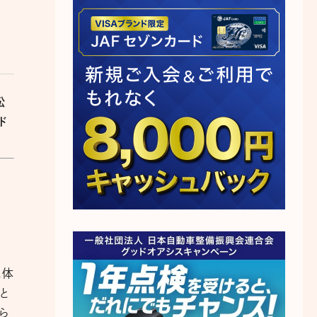
松
ド
。体
と
ら