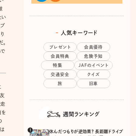
ま
とい
はブ
人気キーワード
り
だ。
プレゼント
会員優待
んで
会員特典
危険予知
特集
JAFのイベント
交通安全
クイズ
旅
旧車
こ
る友
を走
道を
週間ランキング
の
では
休んだつもりが逆効果？ 長距離ドライブ