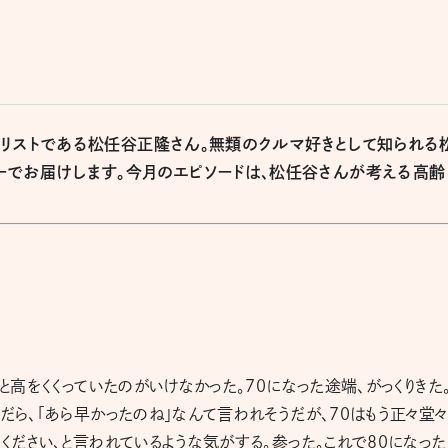
ナリストである松任谷正隆さん。無類のクルマ好きとして知られる
ーでお届けします。今月のエピソードは、松任谷さんが考える高齢
、と高をくくっていたのがいけなかった。70になった途端、がっくりきた
だら、「あら早かったのね」なんて言われそうだが、70はもう正々堂々
ください、と言われているような気がする。参った。これで80になった