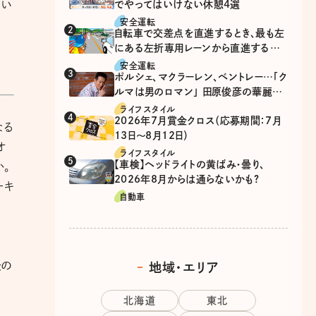
ろい
でやってはいけない休憩4選
安全運転
自転車で交差点を直進するとき、最も左
にある左折専用レーンから直進するの
は、違反？
安全運転
ポルシェ、マクラーレン、ベントレー…「ク
ルマは男のロマン」 田原俊彦の華麗な
る愛車遍歴
ライフスタイル
2026年7月賞金クロス（応募期間：7月
なる
13日～8月12日）
オ
ライフスタイル
【車検】ヘッドライトの黄ばみ・曇り、
か。
2026年8月からは通らないかも?
ーキ
自動車
後の
地域・エリア
北海道
東北