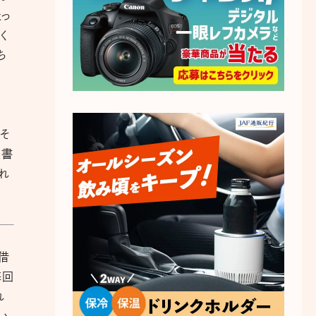
とっ
く
ち
そ
度書
れ
借
毎回
れ
い