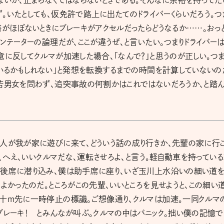
。いたとしても、仮免許で路上に出たてのドライバーくらいだろう。つ
裕がほぼないときにブレーキがアクセルだったらどうなるか……。おっ
ンテーターの論理だが、ここが違うぜ、と言いたい。つまりドライバー
意に反してクルマが加速した場合、「なんで？」と思うのが正しい。つま
ているかもしれない」と発想を転換するまでの時間を計算していないの
老若男女を問わず、追突事故の何割かはこれではないだろうか、と踏
友人が我が家に遊びに来て、どういう話の成り行きか、先輩の家に行
輩、へえ、いいクルマだな、運転させろよ、と言う。軽自動車を持ってい
い後席に潜り込み、僕は助手席に座り、いざ玉川上水沿いの細い道
よかったのだ。ところがこの先輩、いいところを見せようと、この細い
数十m先に一時停止の標識。ご想像通り、クルマは加速。一同クルマ
ブレーキ！ とみんなが叫ぶ。クルマの中はパニック。拙い僕の記憶