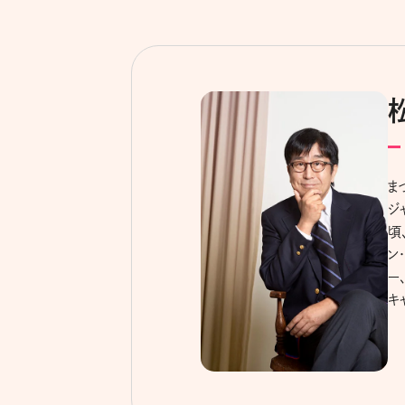
ま
ジ
頃
ン
ー
キ