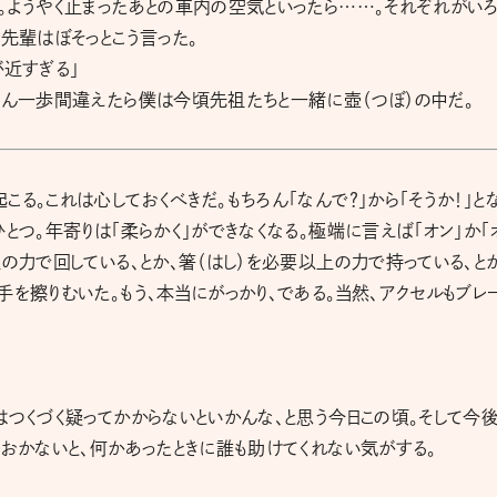
。ようやく止まったあとの車内の空気といったら……。それぞれがい
先輩はぼそっとこう言った。
が近すぎる」
ろん一歩間違えたら僕は今頃先祖たちと一緒に壺（つぼ）の中だ。
る。これは心しておくべきだ。もちろん「なんで？」から「そうか！」と
とつ。年寄りは「柔らかく」ができなくなる。極端に言えば「オン」か「
の力で回している、とか、箸（はし）を必要以上の力で持っている、と
を擦りむいた。もう、本当にがっかり、である。当然、アクセルもブレ
はつくづく疑ってかからないといかんな、と思う今日この頃。そして今
ておかないと、何かあったときに誰も助けてくれない気がする。