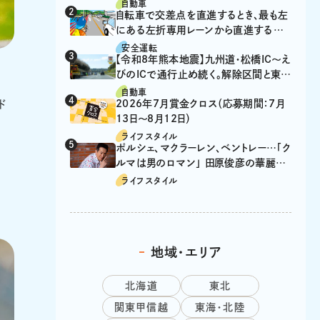
自動車
自転車で交差点を直進するとき、最も左
にある左折専用レーンから直進するの
は、違反？
安全運転
【令和8年熊本地震】九州道・松橋IC～え
びのICで通行止め続く。解除区間と東九
州道の迂回ルート
自動車
ド
2026年7月賞金クロス（応募期間：7月
13日～8月12日）
ライフスタイル
ポルシェ、マクラーレン、ベントレー…「ク
ルマは男のロマン」 田原俊彦の華麗な
る愛車遍歴
ライフスタイル
地域・エリア
北海道
東北
関東甲信越
東海・北陸