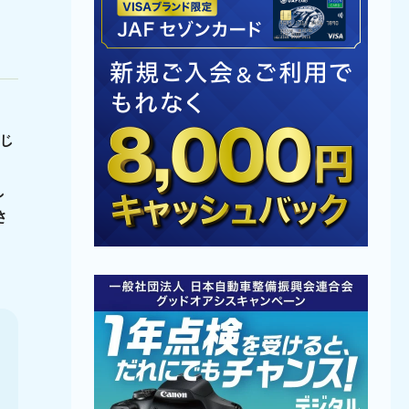
はじ
し
さ