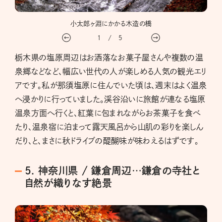
小太郎ヶ淵にかかる木造の橋
1
/
5
栃木県の塩原周辺はお洒落なお菓子屋さんや複数の温
泉郷などなど、幅広い世代の人が楽しめる人気の観光エリ
アです。私が那須塩原に住んでいた頃は、週末はよく温泉
へ浸かりに行っていました。渓谷沿いに旅館が連なる塩原
温泉方面へ行くと、紅葉に包まれながらお茶菓子を食べ
たり、温泉宿に泊まって露天風呂から山肌の彩りを楽しん
だり、と、まさに秋ドライブの醍醐味が味わえるはずです。
5. 神奈川県 / 鎌倉周辺…鎌倉の寺社と
自然が織りなす絶景