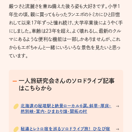
厳つさと流麗さを兼ね備えた後ろ姿も大好きです。小学1
年生の頃、親に買ってもらったランエボのトミカにひと目惚
れして以来17年ずっと憧れ続け、大学卒業後にようやく手
にしました。車齢は23年を超え、よく壊れるし、最新のクル
マにあるような便利な機能は一部しかありませんが、これ
からもエボちゃんと一緒にいろいろな景色を見たいと思っ
ています。
一人旅研究会さんのソロドライブ記事
はこちらから
北海道の秘境駅と絶景ローカル6選。斜里・厚床・
然別峡・富内・ひまわり畑・開拓の村
秘湯とレトロ宿を巡るソロドライブ旅！ ひなび宿