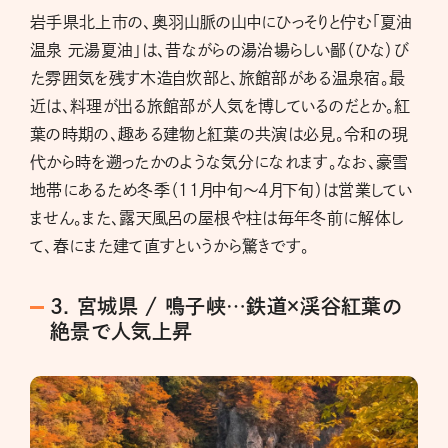
岩手県北上市の、奥羽山脈の山中にひっそりと佇む「夏油
温泉 元湯夏油」は、昔ながらの湯治場らしい鄙（ひな）び
た雰囲気を残す木造自炊部と、旅館部がある温泉宿。最
近は、料理が出る旅館部が人気を博しているのだとか。紅
葉の時期の、趣ある建物と紅葉の共演は必見。令和の現
代から時を遡ったかのような気分になれます。なお、豪雪
地帯にあるため冬季（11月中旬～4月下旬）は営業してい
ません。また、露天風呂の屋根や柱は毎年冬前に解体し
て、春にまた建て直すというから驚きです。
3. 宮城県 / 鳴子峡…鉄道×渓谷紅葉の
絶景で人気上昇