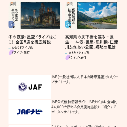
高知県の沈下橋を巡る…長
冬の夜景・星空ドライブはこ
生・一斗俵・長屋・里川橋・仁淀
こ！ 全国5選を徹底解説
川ふれあい公園、郷愁の風景
ひとりドライブ旅
ドライブ･旅行
ひとりドライブ旅
ドライブ･旅行
JAF（一般社団法人 日本自動車連盟）公式ウェ
ブサイトです。
JAF公式優待情報サイト「JAFナビ」は、全国約
44,000か所ある会員優待施設をご紹介する
ポータルサイトです。
「JAFモータースポーツ」は国内四輪モータース