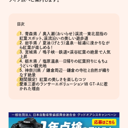
目次
1. 青森県 / 奥入瀬（おいらせ）渓流…東北屈指の
紅葉スポット、渓流沿いの美しい遊歩道
2. 岩手県 / 夏油（げとう）温泉…秘湯に浸かりなが
ら紅葉が楽しめる！
3. 宮城県 / 鳴子峡…鉄道×渓谷紅葉の絶景で人気
上昇
4. 栃木県 / 塩原温泉…日帰りの紅葉狩りにもちょ
うどいい観光地
5. 神奈川県 / 鎌倉周辺…鎌倉の寺社と自然が織り
なす絶景
期間限定！ 紅葉の美しさを楽しむコツ
愛車三菱のランサーエボリューションⅦ GT-Aに惹
かれた理由