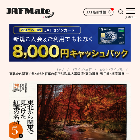
JAF最新情報
メニュー
トップ
ドライブ･旅行
ひとりドライブ旅
東北から関東で見つけた紅葉の名所5選。奥入瀬渓流・夏油温泉・鳴子峡・塩原温泉・鎌倉