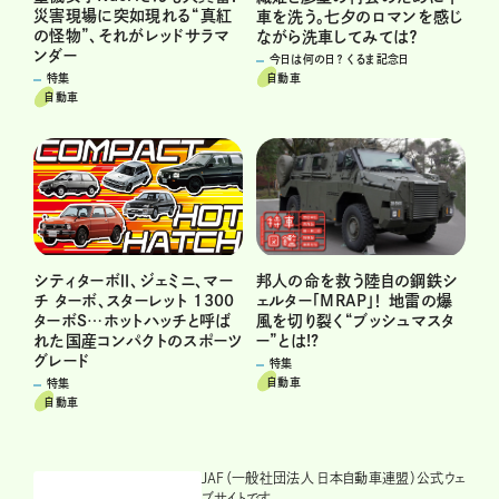
災害現場に突如現れる“真紅
車を洗う。七夕のロマンを感じ
の怪物”、それがレッドサラマ
ながら洗車してみては？
ンダー
今日は何の日？ くるま記念日
自動車
特集
自動車
邦人の命を救う陸自の鋼鉄シ
シティターボⅡ、ジェミニ、マー
ェルター「MRAP」！ 地雷の爆
チ ターボ、スターレット 1300
風を切り裂く“ブッシュマスタ
ターボS…ホットハッチと呼ば
ー”とは!?
れた国産コンパクトのスポーツ
グレード
特集
自動車
特集
自動車
JAF（一般社団法人 日本自動車連盟）公式ウェ
ブサイトです。