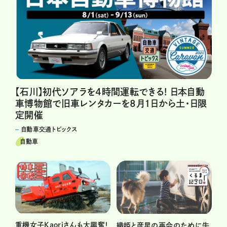
【石川】初代ソアラを4時間運転できる! 日本自動
車博物館で旧車レンタカーを8月1日から土・日限
定開催
自動車交通トピックス
自動車
重機女子Kaoriさんも大興奮！
織姫と彦星の再会のために牛