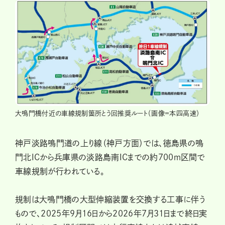
大鳴門橋付近の車線規制箇所とう回推奨ルート（画像＝本四高速）
神戸淡路鳴門道の上り線（神戸方面）では、徳島県の鳴
門北ICから兵庫県の淡路島南ICまでの約700ｍ区間で
車線規制が行われている。
規制は大鳴門橋の大型伸縮装置を交換する工事に伴う
もので、2025年9月16日から2026年7月31日まで終日実