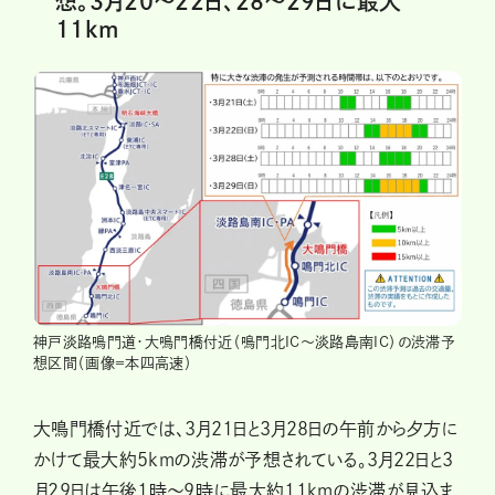
想。3月20～22日、28～29日に最大
11km
神戸淡路鳴門道・大鳴門橋付近（鳴門北IC～淡路島南IC）の渋滞予
想区間（画像＝本四高速）
大鳴門橋付近では、3月21日と3月28日の午前から夕方に
かけて最大約5kmの渋滞が予想されている。3月22日と3
月29日は午後1時～9時に最大約11kmの渋滞が見込ま