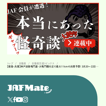
トップ
自動車
自動車交通トピックス
【徳島・兵庫】神戸淡路鳴門道・大鳴門橋付近で最大11kmの渋滞予想! 3月20～22日・28～29日、1車線規制の影響