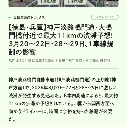
自動車交通トピックス
2026.03.18
【徳島・兵庫】神戸淡路鳴門道・大鳴
門橋付近で最大11kmの渋滞予想!
3月20～22日・28～29日、1車線規
制の影響
鳴門北IC～淡路島南IC間の上り線（神戸方面）で混雑の可能性
神戸淡路鳴門自動車道（神戸淡路鳴門道）の上り線（神
戸方面）で、2026年3月20～22日と28～29日に激しい
渋滞が発生する見込みだ。JB本四高速によると、最大約
11kmの渋滞が予想されている。四国から関西方面へ
向かうドライバーは、時間に余裕を持った移動が必要
だ。