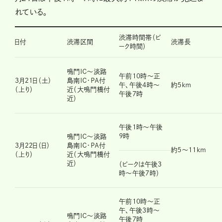
れている。
渋滞時間帯（ピ
日付
渋滞区間
渋滞長
ーク時間）
鳴門IC～淡路
午前10時～正
3月21日（土）
島南IC・PA付
午、午後4時～
約5km
（上り）
近（大鳴門橋付
午後7時
近）
午後1時～午後
9時
鳴門IC～淡路
3月22日（日）
島南IC・PA付
約5～11km
（上り）
近（大鳴門橋付
近）
（ピークは午後3
時～午後7時）
午前10時～正
午、午後3時～
鳴門IC～淡路
午後7時