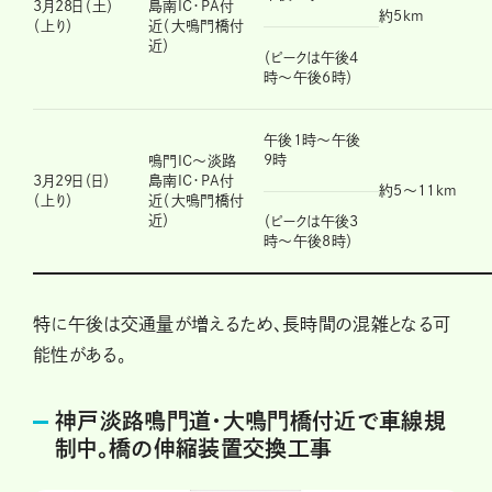
3月28日（土）
島南IC・PA付
約5km
（上り）
近（大鳴門橋付
近）
（ピークは午後4
時～午後6時）
午後1時～午後
9時
鳴門IC～淡路
3月29日（日）
島南IC・PA付
約5～11km
（上り）
近（大鳴門橋付
近）
（ピークは午後3
時～午後8時）
特に午後は交通量が増えるため、長時間の混雑となる可
能性がある。
神戸淡路鳴門道・大鳴門橋付近で車線規
制中。橋の伸縮装置交換工事