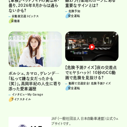
賑わう行楽地のカーブにある
【車検】ヘッドライトの黄ばみ・
重要なサインとは?
曇り、2026年8月からは通ら
ないかも?
危険予知
安全運転
自動車交通トピックス
自動車
【危険予測クイズ】夜の交差点
でヒヤリハット! 10秒のCG動
ポルシェ、カマロ、ゲレンデ…
画で危険を見抜ける?
「私って嫌な女だったかも
（笑）」。高岡早紀の人生に寄り
動画で交通安全! 危険予測クイズ
安全運転
添った愛車遍歴
インタビューMy Garage
ライフスタイル
JAF（一般社団法人 日本自動車連盟）公式ウェ
ブサイトです。