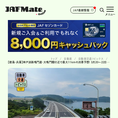
JAF最新情報
メニュー
トップ
自動車
自動車交通トピックス
【徳島・兵庫】神戸淡路鳴門道・大鳴門橋付近で最大11kmの渋滞予想! 3月20～22日・28～29日、1車線規制の影響