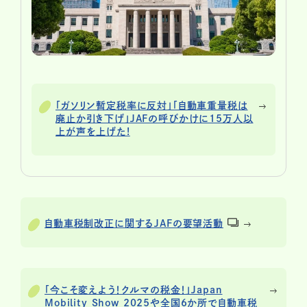
「ガソリン暫定税率に反対」「自動車重量税は
廃止か引き下げ」JAFの呼びかけに15万人以
上が声を上げた!
自動車税制改正に関するJAFの要望活動
「今こそ変えよう！クルマの税金！」Japan
Mobility Show 2025や全国6か所で自動車税