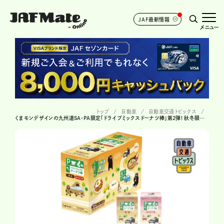
JAF最新情報
メニュー
トップ
自動車
自動車交通トピックス
くまモンデザインの九州道SA・PA限定「ドライブミックスドーナツ棒」第2弾! 秋冬限定「珈琲」& 「あまおう苺」が登場