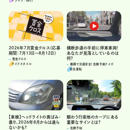
ドライブ･旅行
横断歩道の手前に停車車両!
2026年7月賞金クロス（応募
あなたが見落としているのは
期間：7月13日～8月12日）
何?
賞金クロス
ライフスタイル
動画で交通安全! 危険予測クイズ
安全運転
賑わう行楽地のカーブにある
【車検】ヘッドライトの黄ばみ・
重要なサインとは?
曇り、2026年8月からは通ら
ないかも?
危険予知