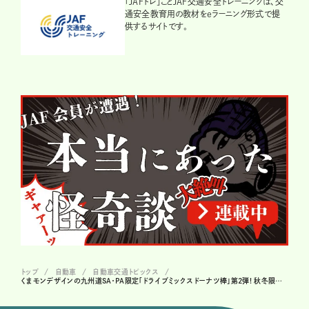
「JAFトレ」ことJAF交通安全トレーニングは、交
通安全教育用の教材をeラーニング形式で提
供するサイトです。
トップ
自動車
自動車交通トピックス
くまモンデザインの九州道SA・PA限定「ドライブミックスドーナツ棒」第2弾! 秋冬限定「珈琲」& 「あまおう苺」が登場