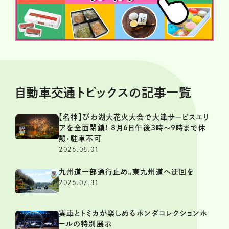
自動車交通トピックスの記事一覧
【名神】びわ湖大花火大会で大津サービスエリ
アを全面閉鎖! 8月6日午後3時～9時まで休
憩・駐車不可
2026.08.01
九州道一部通行止め。東九州道へ迂回を
2026.07.31
実車とトミカが楽しめるホンダコレクションホ
ールの特別展示