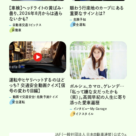
賑わう行楽地のカーブにある
【車検】ヘッドライトの黄ばみ・
重要なサインとは?
曇り、2026年8月からは通ら
ないかも?
危険予知
安全運転
自動車交通トピックス
自動車
運転中ヒヤリハットするのはど
っち? 交通安全動画クイズ【信
ポルシェ、カマロ、ゲレンデ…
号の変わり目編】
「私って嫌な女だったかも
（笑）」。高岡早紀の人生に寄り
動画で交通安全! 危険予測クイズ
安全運転
添った愛車遍歴
インタビューMy Garage
ライフスタイル
JAF（一般社団法人 日本自動車連盟）公式ウェ