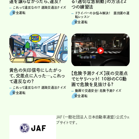
る「適切な急制動」の方法と２
道を譲らなかったら、違反？
つの練習法
これって違反なの!? 道路交通法クイズ
安全運転
ドライバーのお悩み解決！ 菰田潔の運
転レッスン
安全運転
黄色の矢印信号にしたがっ
【危険予測クイズ】夜の交差点
て、交差点に入った…。これっ
でヒヤリハット! 10秒のCG動
て違反なの？
画で危険を見抜ける?
これって違反なの!? 道路交通法クイズ
動画で交通安全! 危険予測クイズ
安全運転
安全運転
JAF（一般社団法人 日本自動車連盟）公式ウェ
ブサイトです。