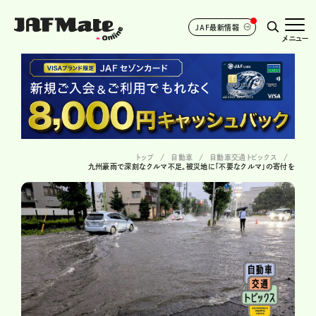
JAF最新情報
メニュー
トップ
自動車
自動車交通トピックス
九州豪雨で深刻なクルマ不足。被災地に「不要なクルマ」の寄付を