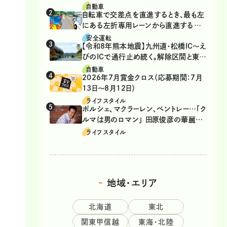
自動車
自転車で交差点を直進するとき、最も左
にある左折専用レーンから直進するの
は、違反？
安全運転
【令和8年熊本地震】九州道・松橋IC～え
びのICで通行止め続く。解除区間と東九
州道の迂回ルート
自動車
2026年7月賞金クロス（応募期間：7月
13日～8月12日）
ライフスタイル
ポルシェ、マクラーレン、ベントレー…「ク
ルマは男のロマン」 田原俊彦の華麗な
る愛車遍歴
ライフスタイル
地域・エリア
北海道
東北
関東甲信越
東海・北陸