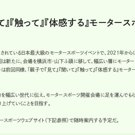
て』『触って』『体感する』モータース
催されている日本最大級のモータースポーツイベントで、2021年から
今回は新たに、会場を横浜市・山下ふ頭に移して、幅広い層にモーター
は前回同様、「親子で『見て』『聞いて』『触って』『体感する』モータ
魅力を幅広い世代に伝え、モータースポーツ開催会場に足を運んでも
り上げていくことを目指す。
タースポーツウェブサイト（下記参照）で随時案内する予定だ。