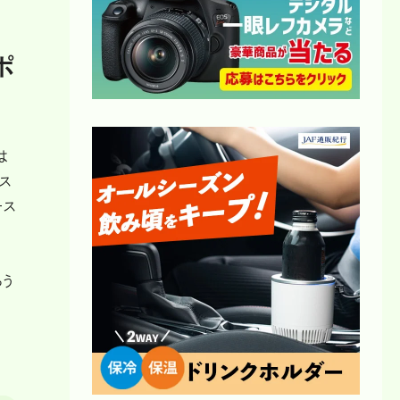
ポ
は
ス
ース
らう