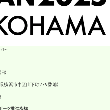
サイトへ
（日）
県横浜市中区山下町279番地）
他
スポーツ推進機構