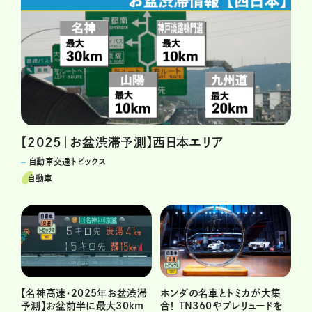
【2025｜お盆渋滞予測】西日本エリア
自動車交通トピックス
自動車
ホンダの名車とトミカが大集
【名神高速・2025年お盆渋滞
合！ TN360やプレリュードを
予測】お盆前半に最大30km