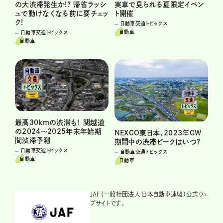
実車で見られる夏限定イベン
の大渋滞発生か!? 帰省ラッシ
ト開催
ュで動けなくなる前に要チェッ
ク!
自動車交通トピックス
自動車
自動車交通トピックス
自動車
最高30kmの渋滞も！ 関越道
の2024〜2025年末年始期
NEXCO東日本、2023年GW
間渋滞予測
期間中の渋滞ピークはいつ?
自動車交通トピックス
自動車交通トピックス
自動車
自動車
JAF（一般社団法人 日本自動車連盟）公式ウェ
ブサイトです。