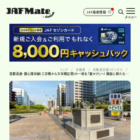
JAF最新情報
メニュー
トップ
自動車
自動車交通トピックス
首都高速・都心環状線(三吉橋から万年橋区間)の一部を「蓋かけ」へ! 銀座に新たな憩いの空間が誕生