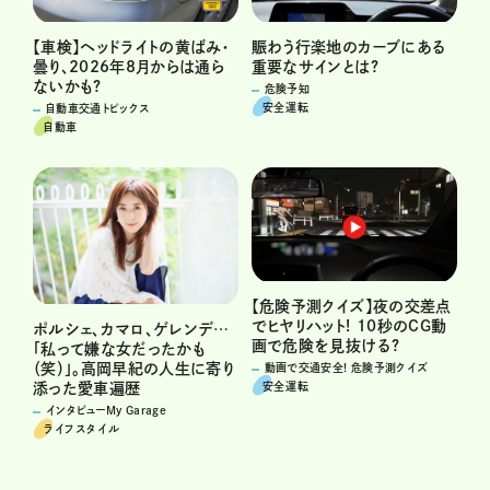
賑わう行楽地のカーブにある
【車検】ヘッドライトの黄ばみ・
重要なサインとは?
曇り、2026年8月からは通ら
ないかも?
危険予知
安全運転
自動車交通トピックス
自動車
【危険予測クイズ】夜の交差点
でヒヤリハット! 10秒のCG動
ポルシェ、カマロ、ゲレンデ…
画で危険を見抜ける?
「私って嫌な女だったかも
（笑）」。高岡早紀の人生に寄り
動画で交通安全! 危険予測クイズ
安全運転
添った愛車遍歴
インタビューMy Garage
ライフスタイル