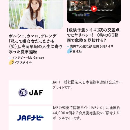
【危険予測クイズ】夜の交差点
でヒヤリハット! 10秒のCG動
ポルシェ、カマロ、ゲレンデ…
画で危険を見抜ける?
「私って嫌な女だったかも
（笑）」。高岡早紀の人生に寄り
動画で交通安全! 危険予測クイズ
安全運転
添った愛車遍歴
インタビューMy Garage
ライフスタイル
JAF（一般社団法人 日本自動車連盟）公式ウェ
ブサイトです。
JAF公式優待情報サイト「JAFナビ」は、全国約
44,000か所ある会員優待施設をご紹介する
ポータルサイトです。