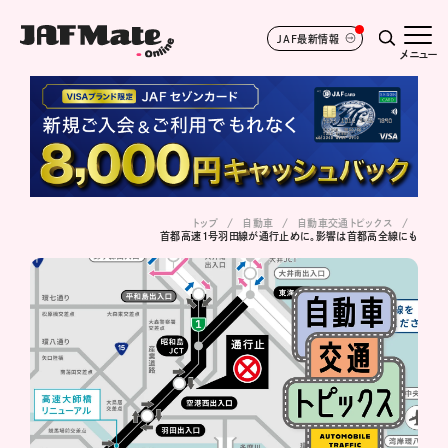
JAF最新情報
メニュー
トップ
自動車
自動車交通トピックス
首都高速1号羽田線が通行止めに。影響は首都高全線にも