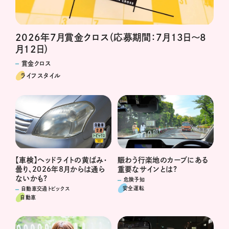
2026年7月賞金クロス（応募期間：7月13日～8
月12日）
賞金クロス
ライフスタイル
賑わう行楽地のカーブにある
【車検】ヘッドライトの黄ばみ・
重要なサインとは?
曇り、2026年8月からは通ら
ないかも?
危険予知
安全運転
自動車交通トピックス
自動車