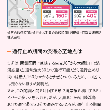
通常の通過時間と通行止め期間の通過時間（図提供＝首都高速道路
株式会社）
通行止め期間の渋滞必至地点は
まずは、閉鎖区間に直結する生麦JCTから大師出口は渋
滞必至だ。通常最大30分で通行可能だが、通行止め期
間中は最大150分かかると予想されているため、この区間
は走らないほうが賢明だ。
また、この閉鎖区間を迂回する形で湾岸線を利用するドラ
イバーが多いと思われる。だが、大黒JCTから川崎浮島
JCTで通常最大20分で通過するところが、通行止め期間