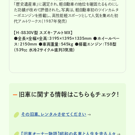
「歴史遺産車」に選定され、軽自動車の地位を確固たるものにし
た功績が改めて評価された。写真は、軽自動車初のツインカムタ
ーボエンジンを搭載し、高性能軽スポーツとして人気を集めた初
代アルトワークス（1987年発売）
【H-SS30V型 スズキ・アルトMX】
●全長×全幅×全高：3195×1395×1335mm ●ホイールベー
ス：2150mm ●車両重量：545kg ●搭載エンジン：T5B型
（539㏄ 水冷2サイクル直列3気筒）
旧車に関する情報はこちらもチェック！
その旧車、レンタルさせてください
【旧車オーナー物語】昭和の名車と人生を走る人々