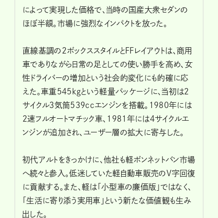
によって実現した価格で、当時の国産大衆セダンの
ほぼ半額。市場に強烈なインパクトを放った。
直線基調の2ボックススタイルとFFレイアウトは、商用
車でありながら日常の足としての使い勝手を高め、女
性ドライバーの増加という社会的変化にも的確に応
えた。車重545kgという軽量パッケージに、当初は2
サイクル3気筒539ccエンジンを搭載。1980年には
2速フルオートマチック車、1981年には4サイクルエ
ンジンが追加され、ユーザー層の拡大に寄与した。
初代アルトをきっかけに、他社も軽ボンネットバン市場
へ続々と参入。低迷していた軽自動車販売のV字回復
に貢献する。また、軽は「小型車の廉価版」ではなく、
「生活に寄り添う実用車」という新たな価値観も生み
出した。