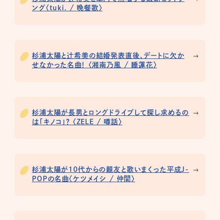
ング〈tuki. / 晩餐歌〉
杉浦太陽と辻希美の結婚発表直後、デートに欠か
せなかった名曲！ 〈湘南乃風 / 睡蓮花〉
杉浦太陽が長男とロングドライブして探し求めるの
は「キノコ」？ 〈ZELE / 噂話〉
杉浦太陽が10代からの親友と歌いまくった平成J-
POPの名曲〈ケツメイシ / 仲間〉