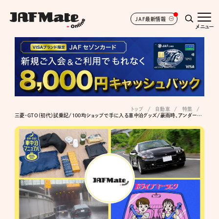
JAF最新情報
メニュー
トップ
自動車
特集
三菱・GTO（初代）試乗記/100均ショップで手に入る車中泊グッズ/豪雨時、アンダーパスの冠水に注意/杉浦太陽のドライブミュージック