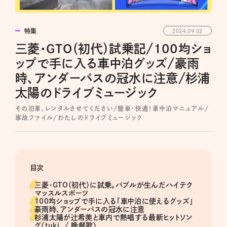
特集
2024.09.02
三菱・GTO（初代）試乗記/100均ショ
ップで手に入る車中泊グッズ/豪雨
時、アンダーパスの冠水に注意/杉浦
太陽のドライブミュージック
その旧車、レンタルさせてください/簡単・快適！車中泊マニュアル/
事故ファイル/わたしのドライブミュージック
目次
三菱・GTO（初代）に試乗。バブルが生んだハイテク
マッスルスポーツ
100均ショップで手に入る「車中泊に使えるグッズ」
豪雨時、アンダーパスの冠水に注意
杉浦太陽が辻希美と車内で熱唱する最新ヒットソン
グ〈tuki. / 晩餐歌〉