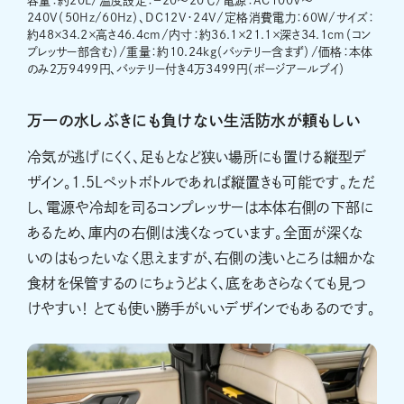
容量：約20L/温度設定：－20～20℃/電源：AC100V～
240V（50Hz/60Hz）、DC12V・24V/定格消費電力：60W/サイズ：
約48×34.2×高さ46.4cm/内寸：約36.1×21.1×深さ34.1cm（コン
プレッサー部含む）/重量：約10.24kg（バッテリー含まず）/価格：本体
のみ2万9499円、バッテリー付き4万3499円（ボージアールブイ）
万一の水しぶきにも負けない生活防水が頼もしい
冷気が逃げにくく、足もとなど狭い場所にも置ける縦型デ
ザイン。1.5Lペットボトルであれば縦置きも可能です。ただ
し、電源や冷却を司るコンプレッサーは本体右側の下部に
あるため、庫内の右側は浅くなっています。全面が深くな
いのはもったいなく思えますが、右側の浅いところは細かな
食材を保管するのにちょうどよく、底をあさらなくても見つ
けやすい！ とても使い勝手がいいデザインでもあるのです。