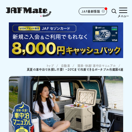
JAF最新情報
メニュー
トップ
自動車
簡単・快適！車中泊マニュアル
真夏の車中泊で氷探し不要！ －20℃まで冷凍できるポータブル冷蔵庫4選