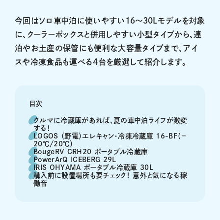
今回はソロ車中泊に使いやすい16～30Lモデルを対象
に、クーラーボックスと併用しやすい小型タイプから、連
泊やお土産の保管にも便利な大容量タイプまで、アイ
スや冷凍食品も運べる4台を厳選して紹介します。
目次
クルマに冷蔵庫があれば、夏の車中泊ライフが激変
する！
LOGOS （野電）エレキャン・冷凍冷蔵庫 16-BF（－
20℃/20℃）
BougeRV CRH20 ポータブル冷蔵庫
PowerArQ ICEBERG 29L
IRIS OHYAMA ポータブル冷蔵庫 30L
購入前に設置場所も要チェック！ 意外と気になる稼
働音