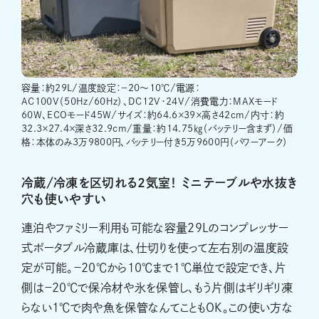
容量：約29L/温度設定：－20～10℃/電源：
AC100V（50Hz/60Hz）、DC12V・24V/消費電力：MAXモード
60W、ECOモード45W/サイズ：約64.6×39×高さ42cm/内寸：約
32.3×27.4×深さ32.9cm/重量：約14.75㎏（バッテリー含まず）/価
格：本体のみ3万9800円、バッテリー付き5万9600円（パワーアーク）
冷蔵/冷凍を区切れる2気室！ ミニテーブルや水抜き
穴も使いやすい
連泊やファミリー利用も可能な容量29Lのコンプレッサー
式ポータブル冷蔵庫は、仕切りを使って左右別の温度設
定が可能。－20℃から10℃まで1℃単位で設定でき、片
側は－20℃で保冷材や氷を保管し、もう片側はギリギリ凍
らない1℃で肉や魚を保管なんてこともOK。この使い方な