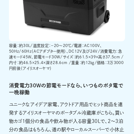
容量：約30L/温度設定：－20～20℃/電源：AC100V、
50Hz/60Hz（ACアダプター使用）、DC12V及び24V/消費電力：急
速モード45W、節電モード30W/サイズ：約61.5×39×高さ37.5cm /
内寸：約46.5×25.4×深さ28.6cm /重量：約12㎏/価格：3万3000
円前後（アイリスオーヤマ）
消費電力30Wの節電モードなら、いつものポタ電で
一晩稼働
ユニークなアイデア家電、アウトドア用品でヒット商品を連
発するアイリスオーヤマのポータブル冷蔵庫がこちら。買い
物カゴ1個分の食品や飲み物が入る容量30Lで、2〜3泊
分の食品はもちろん、道の駅やローカルスーパーで小休止