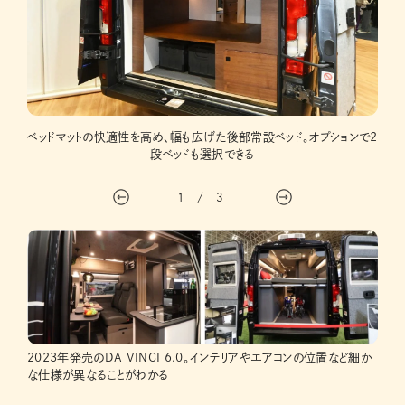
からも
ベッドマットの快適性を高め、幅も広げた後部常設ベッド。オプションで2
イン
ている
段ベッドも選択できる
1
/
3
2023年発売のDA VINCI 6.0。インテリアやエアコンの位置など細か
な仕様が異なることがわかる