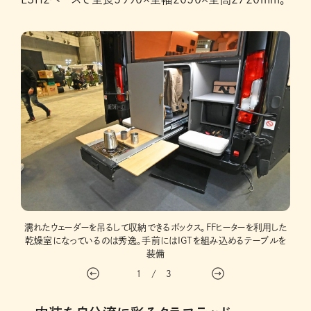
住箱
キャビ
濡れたウェーダーを吊るして収納できるボックス。FFヒーターを利用した
乾燥室になっているのは秀逸。手前にはIGTを組み込めるテーブルを
装備
1
/
3