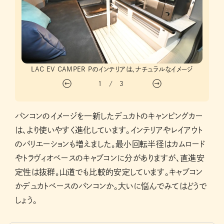
装
LAC EV CAMPER Pのインテリアは、ナチュラルなイメージ
LAC
1
/
3
バンコンのイメージを一新したデュカトのキャンピングカー
は、より使いやすく進化しています。インテリアやレイアウト
のバリエーションも増えました。最小回転半径はカムロード
やトラヴィオベースのキャブコンに分がありますが、直進安
定性は抜群。山道でも比較的安定しています。キャブコン
かデュカトベースのバンコンか。大いに悩んでみてはどうで
しょう。