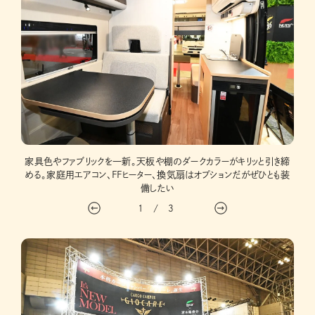
イド式
家具色やファブリックを一新。天板や棚のダークカラーがキリッと引き締
電動
める。家庭用エアコン、FFヒーター、換気扇はオプションだがぜひとも装
備したい
1
/
3