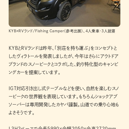
KYB×RVランド/Fishing Camper（参考出展）、4人乗車・3人就寝
KYBとRVランドは昨年、「別荘を持ち運ぶ」をコンセプトと
したヴィラトールを発表しましたが、今年はさらにアウトドア
ブランドのスノーピークとコラボした、釣り特化型のキャンピ
ングカーを提案しています。
IGT対応引き出し式テーブルなどを使い、自然を楽しむスノ
ーピークの世界観を表現しています。もちろんショックアブ
ソーバーは専用開発したカヤバ謹製。山道での乗り心地も
よさそうです。
L3H2ベースで全長5990×全幅2050×全高2720mm。