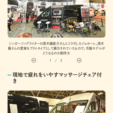
シンガーソングライターの清木場俊介さんとコラボしたジョカーレ。清木
使い勝
清木
場さんの愛車をプロトタイプとして展示されていたもので、市販モデルが
どうなるのか期待大
1
/
2
現地で疲れをいやすマッサージチェア付
き