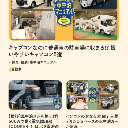
キャブコンなのに普通車の駐車場に収まる!? 扱
いやすいキャブコン5選
簡単・快適！車中泊マニュアル
自動車
【検証】車中泊メシを格上げ！
バンコンの次なる本命!? 三菱
500Wで動く電気調理器
デリカD:5ベースの車中泊カー
「COOKER-1」はポタ電派の
が急浮上