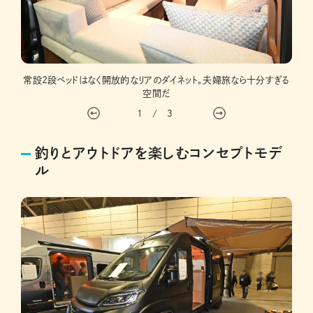
気扇な
常設2段ベッドはなく開放的なリアのダイネット。夫婦旅なら十分すぎる
マッ
空間だ
1
/
3
釣りとアウトドアを楽しむコンセプトモデ
ル