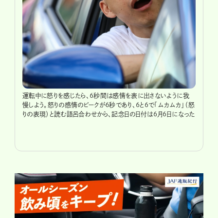
運転中に怒りを感じたら、6秒間は感情を表に出さないように我
慢しよう。怒りの感情のピークが６秒であり、6と6で「ムカムカ」（怒
りの表現）と読む語呂合わせから、記念日の日付は6月6日になった