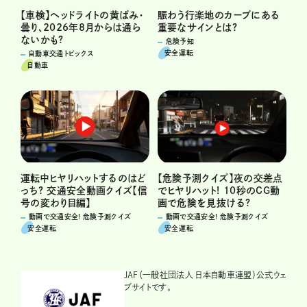
賑わう行楽地のカーブにある
【車検】ヘッドライトの黄ばみ・
重要なサインとは?
曇り、2026年8月からは通ら
ないかも?
危険予知
安全運転
自動車交通トピックス
自動車
運転中ヒヤリハットするのはど
【危険予測クイズ】夜の交差点
っち? 交通安全動画クイズ【信
でヒヤリハット! 10秒のCG動
号の変わり目編】
画で危険を見抜ける?
動画で交通安全! 危険予測クイズ
動画で交通安全! 危険予測クイズ
安全運転
安全運転
JAF（一般社団法人 日本自動車連盟）公式ウェ
ブサイトです。