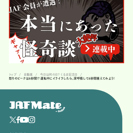
トップ
自動車
今日は何の日？ くるま記念日
怒りのピークは6秒間!? 運転中にイライラしたら、深呼吸して6秒間堪えてみよう！