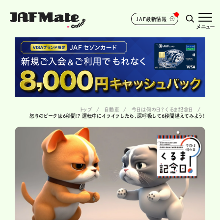
JAF最新情報
メニュー
トップ
自動車
今日は何の日？ くるま記念日
怒りのピークは6秒間!? 運転中にイライラしたら、深呼吸して6秒間堪えてみよう！