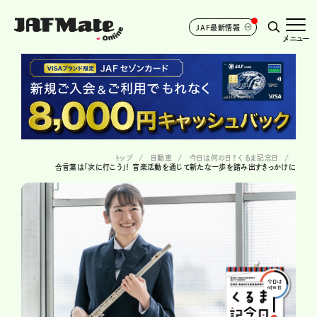
JAF最新情報
メニュー
トップ
自動車
今日は何の日？ くるま記念日
合言葉は「次に行こう」！ 音楽活動を通じて新たな一歩を踏み出すきっかけに