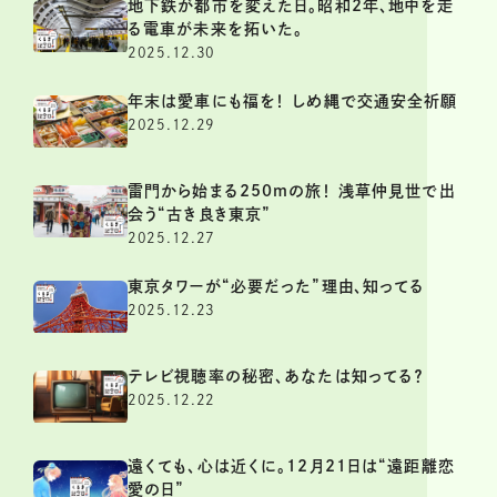
地下鉄が都市を変えた日。昭和2年、地中を走
る電車が未来を拓いた。
2025.12.30
年末は愛車にも福を！ しめ縄で交通安全祈願
2025.12.29
雷門から始まる250mの旅！ 浅草仲見世で出
会う“古き良き東京”
2025.12.27
東京タワーが“必要だった”理由、知ってる
2025.12.23
テレビ視聴率の秘密、あなたは知ってる？
2025.12.22
遠くても、心は近くに。12月21日は“遠距離恋
愛の日”