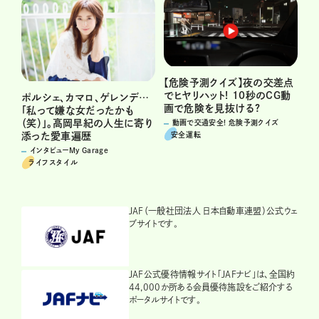
【危険予測クイズ】夜の交差点
でヒヤリハット! 10秒のCG動
ポルシェ、カマロ、ゲレンデ…
画で危険を見抜ける?
「私って嫌な女だったかも
（笑）」。高岡早紀の人生に寄り
動画で交通安全! 危険予測クイズ
安全運転
添った愛車遍歴
インタビューMy Garage
ライフスタイル
JAF（一般社団法人 日本自動車連盟）公式ウェ
ブサイトです。
JAF公式優待情報サイト「JAFナビ」は、全国約
44,000か所ある会員優待施設をご紹介する
ポータルサイトです。