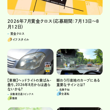
2026年7月賞金クロス（応募期間：7月13日～8
月12日）
賞金クロス
ライフスタイル
賑わう行楽地のカーブにある
【車検】ヘッドライトの黄ばみ・
重要なサインとは?
曇り、2026年8月からは通ら
ないかも?
危険予知
安全運転
自動車交通トピックス
自動車