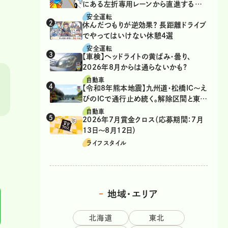
にある左折専用レーンから直進するの
は、違反？
安全運転
休んだつもりが逆効果？ 長距離ドライブ
でやってはいけない休憩4選
安全運転
【車検】ヘッドライトの黄ばみ・曇り、
2026年8月からは通らないかも?
自動車
【令和8年熊本地震】九州道・松橋IC～え
びのICで通行止め続く。解除区間と東九
州道の迂回ルート
自動車
2026年7月賞金クロス（応募期間：7月
13日～8月12日）
ライフスタイル
地域・エリア
北海道
東北