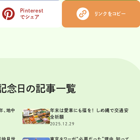
Pinterest
リンクをコピー
でシェア
ま記念日の記事一覧
年、地中
年末は愛車にも福を！ しめ縄で交通安
全祈願
2025.12.29
草仲見世
東京タワーが“必要だった”理由、知って