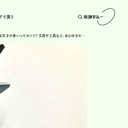
AFで買う
検索する
メニュー
左利きには天才が多いってホント？ 文具や工具など、あらゆるモノで左利き用を増やしたい！