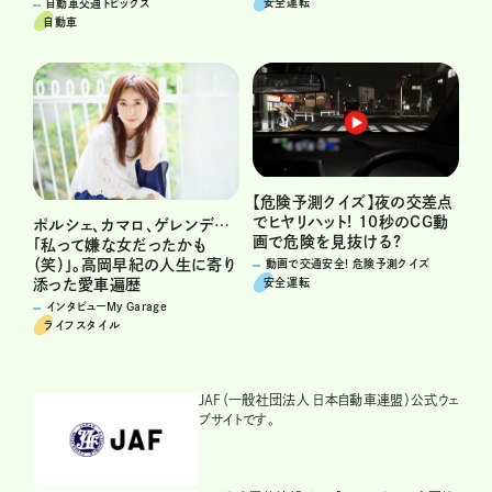
安全運転
自動車交通トピックス
自動車
【危険予測クイズ】夜の交差点
でヒヤリハット! 10秒のCG動
ポルシェ、カマロ、ゲレンデ…
画で危険を見抜ける?
「私って嫌な女だったかも
（笑）」。高岡早紀の人生に寄り
動画で交通安全! 危険予測クイズ
安全運転
添った愛車遍歴
インタビューMy Garage
ライフスタイル
JAF（一般社団法人 日本自動車連盟）公式ウェ
ブサイトです。