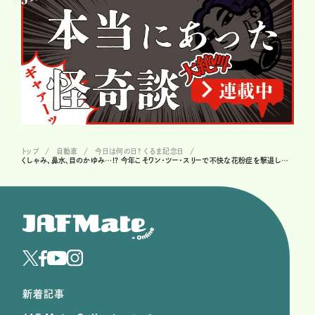
トップ
自動車
今日は何の日？ くるま記念日
くしゃみ、鼻水、目のかゆみ…!? 今年こそワン・ツー・スリーで不快な花粉症を撃退したい！
新着記事