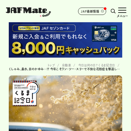
JAF最新情報
メニュー
トップ
自動車
今日は何の日？ くるま記念日
くしゃみ、鼻水、目のかゆみ…!? 今年こそワン・ツー・スリーで不快な花粉症を撃退したい！