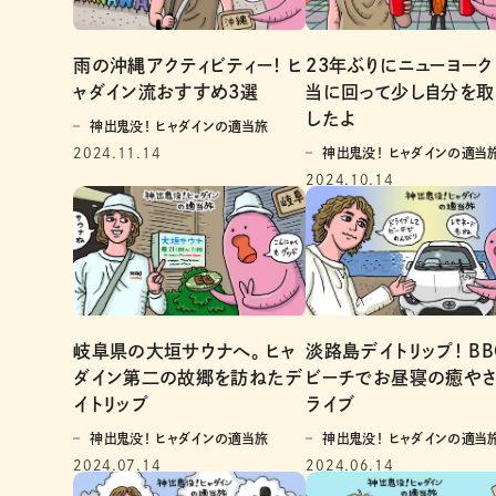
雨の沖縄アクティビティー！ ヒ
23年ぶりにニューヨー
ャダイン流おすすめ3選
当に回って少し自分を取
したよ
神出鬼没！ ヒャダインの適当旅
2024.11.14
神出鬼没！ ヒャダインの適当
2024.10.14
岐阜県の大垣サウナへ。 ヒャ
淡路島デイトリップ！ B
ダイン第二の故郷を訪ねたデ
ビーチでお昼寝の癒やさ
イトリップ
ライブ
神出鬼没！ ヒャダインの適当旅
神出鬼没！ ヒャダインの適当
2024.07.14
2024.06.14