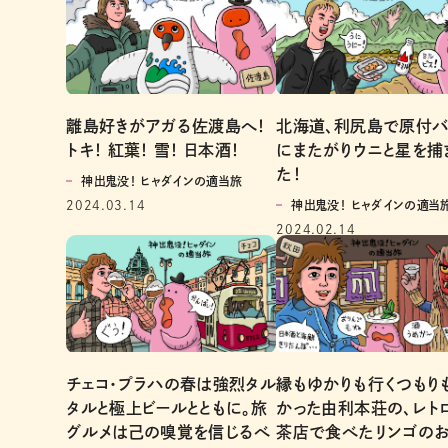
離島好きがアガる佐渡島へ！
北海道、利尻島で原付バ
トキ！ 紅葉！ 雪！ 日本酒！
にまたがりウニと星を捕
た！
神出鬼没！ ヒャダインの適当旅
2024.03.14
神出鬼没！ ヒャダインの適当
2024.02.14
チェコ・プラハの春は強烈タル
縁もゆかりも行くつもり
タルと極上ビールとともに。旅
かった由利本荘の、レト
グルメは己の嗅覚を信じるべ
茶店で食べたリンゴの