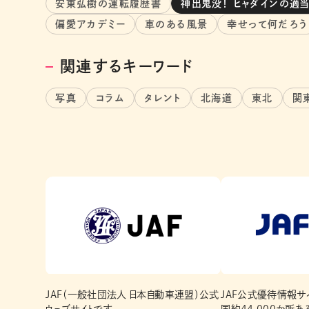
安東弘樹の運転履歴書
神出鬼没！ ヒャダインの適
偏愛アカデミー
車のある風景
幸せって何だろう
関連するキーワード
写真
コラム
タレント
北海道
東北
関
JAF（一般社団法人 日本自動車連盟）公式
JAF公式優待情報サイ