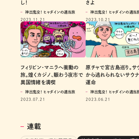
し！
さよ
神出鬼没！ ヒャダインの適当旅
神出鬼没！ ヒャダインの適当
2023.11.21
2023.10.21
フィリピン・マニラへ衝動の
原チャで宮古島巡り。サ
旅。煌くカジノ、賑わう夜市で
から逃れられないサウ
異国情緒を満喫
運命
神出鬼没！ ヒャダインの適当旅
神出鬼没！ ヒャダインの適当
2023.07.21
2023.06.21
連載