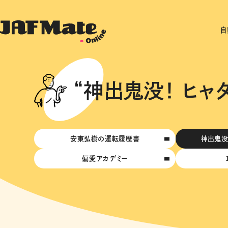
自
“神出鬼没！ ヒャ
安東弘樹の運転履歴書
神出鬼没
偏愛アカデミー