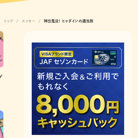
トップ
エッセー
神出鬼没！ ヒャダインの適当旅
ゲ