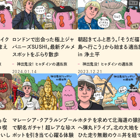
イク
ロンドンで出会った極上ジャ
朝起きてふと思う。「そうだ福
まえ
パニーズSUSHI。最新グルメ
島へ行こう」から始まる適当
スポットをぶらり散歩
in 浄土平
旅
神出鬼没！ ヒャダインの適当旅
神出鬼没！ ヒャダインの適当旅
2024.01.14
2023.12.21
もな
マレーシア・クアラルンプール
ホタテを求めて北海道の猿
ロ喫
で駅名ガチャ！ 超レアな珍ス
へ弾丸ドライブ。北の大地を
おいし
ポットを引き当て心躍る体験
ひた走り無敵のウニ丼を経