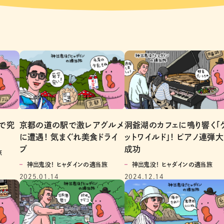
で究
京都の道の駅で激レアグルメ
洞爺湖のカフェに鳴り響く「
に遭遇！ 気まぐれ美食ドライ
ットワイルド」！ ピアノ連弾大
ブ
成功
旅
神出鬼没！ ヒャダインの適当旅
神出鬼没！ ヒャダインの適当旅
2025.01.14
2024.12.14