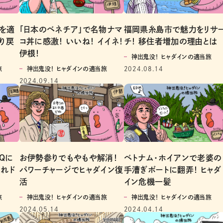
クを適
「日本のベネチア」で名物ナマ
福岡県糸島市で魅力をリサ
り戻
コ丼に感激！ いいね！ イイネ！
チ！ 移住者増加の理由とは
伊根！
神出鬼没！ ヒャダインの適当旅
旅
神出鬼没！ ヒャダインの適当旅
2024.08.14
2024.09.14
BQに
お伊勢参りでもやもや解消！
ベトナム・ホイアンで老婆の
れド
パワーチャージでヒャダイン復
手漕ぎボートに翻弄！ ヒャダ
活
イン危機一髪
旅
神出鬼没！ ヒャダインの適当旅
神出鬼没！ ヒャダインの適当旅
2024.05.14
2024.04.14