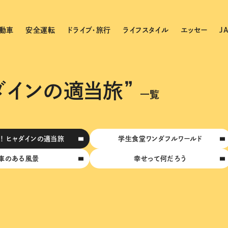
動車
安全運転
ドライブ・旅行
ライフスタイル
エッセー
J
ダインの適当旅”
一覧
！ ヒャダインの適当旅
学生食堂ワンダフルワールド
車のある風景
幸せって何だろう