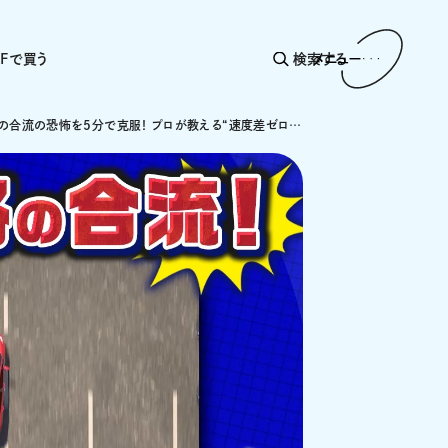
AFで買う
検索する
メニュー
高速道路の合流の恐怖を5分で克服！ プロが教える“速度差ゼロ”の安心合流テクニック