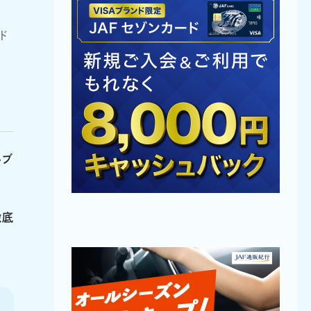
ド
いブ
徹底