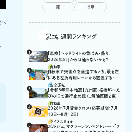
旅
旧車
流へ
週間ランキング
マ
【車検】ヘッドライトの黄ばみ・曇り、
2026年8月からは通らないかも?
自動車
自転車で交差点を直進するとき、最も左
にある左折専用レーンから直進するの
は、違反？
安全運転
【令和8年熊本地震】九州道・松橋IC～え
びのICで通行止め続く。解除区間と東九
州道の迂回ルート
自動車
2026年7月賞金クロス（応募期間：7月
13日～8月12日）
ライフスタイル
ポルシェ、マクラーレン、ベントレー…「ク