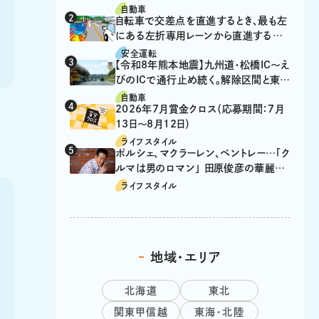
自動車
自転車で交差点を直進するとき、最も左
にある左折専用レーンから直進するの
は、違反？
安全運転
【令和8年熊本地震】九州道・松橋IC～え
びのICで通行止め続く。解除区間と東九
州道の迂回ルート
自動車
2026年7月賞金クロス（応募期間：7月
13日～8月12日）
ライフスタイル
ポルシェ、マクラーレン、ベントレー…「ク
ルマは男のロマン」 田原俊彦の華麗な
る愛車遍歴
ライフスタイル
地域・エリア
北海道
東北
関東甲信越
東海・北陸