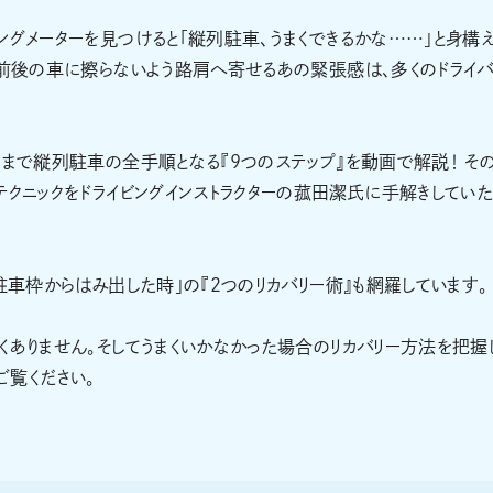
ングメーターを見つけると「縦列駐車、うまくできるかな……」と身構
、前後の車に擦らないよう路肩へ寄せるあの緊張感は、多くのドライ
」まで縦列駐車の全手順となる『9つのステップ』を動画で解説！ そ
テクニックをドライビングインストラクターの菰田潔氏に手解きしてい
駐車枠からはみ出した時」の『2つのリカバリー術』も網羅しています。
くありません。そしてうまくいかなかった場合のリカバリー方法を把握
覧ください。