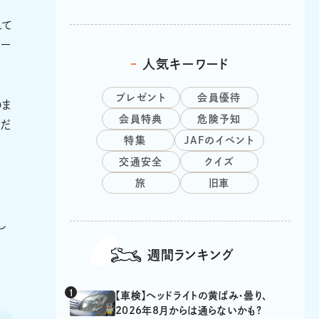
えて
バー
人気キーワード
プレゼント
会員優待
のま
会員特典
危険予知
ただ
特集
JAFのイベント
交通安全
クイズ
旅
旧車
し
週間ランキング
【車検】ヘッドライトの黄ばみ・曇り、
2026年8月からは通らないかも?