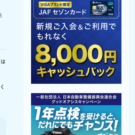
法
たは
く