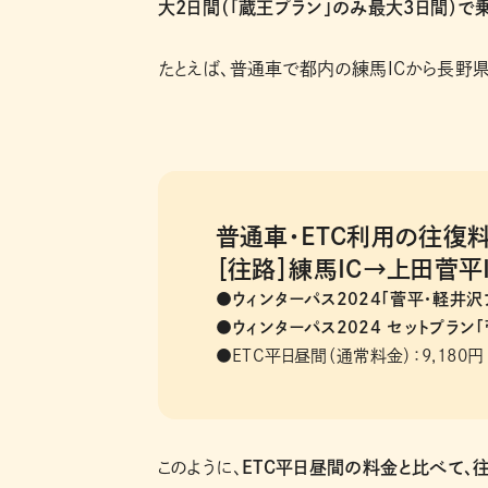
大2日間（「蔵王プラン」のみ最大3日間）で
たとえば、普通車で都内の練馬ICから長野
普通車・ETC利用の往
［往路］練馬IC→上田菅平I
●ウィンターパス2024「菅平・軽井沢プ
●ウィンターパス2024 セットプラン「
●ETC平⽇昼間（通常料⾦）：9,180円
このように、
ETC平日昼間の料金と比べて、往