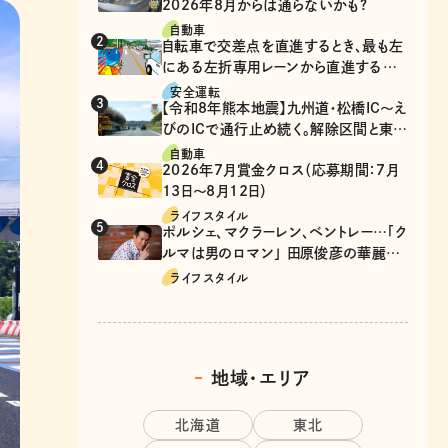
2026年8月からは通らないかも?
自動車
自転車で交差点を直進するとき、最も左
にある左折専用レーンから直進するの
は、違反？
安全運転
【令和8年熊本地震】九州道・松橋IC～え
びのICで通行止め続く。解除区間と東九
州道の迂回ルート
自動車
2026年7月賞金クロス（応募期間：7月
13日～8月12日）
ライフスタイル
ポルシェ、マクラーレン、ベントレー…「ク
ルマは男のロマン」 田原俊彦の華麗な
る愛車遍歴
ライフスタイル
地域・エリア
北海道
東北