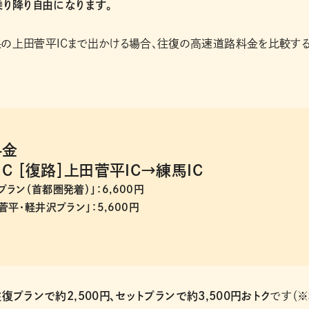
乗り降り自由になります。
県の上田菅平ICまで出かける場合、往復の高速道路料金を比較する
復料金
C ［復路］上田菅平IC→練馬IC
ラン（⾸都圏発着）」：6,600円
菅平・軽井沢プラン」：5,600円
復プランで約2,500円、セットプランで約3,500円おトク
です（