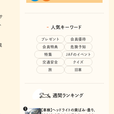
サ
、
人気キーワード
プレゼント
会員優待
異
会員特典
危険予知
特集
JAFのイベント
交通安全
クイズ
旅
旧車
週間ランキング
【車検】ヘッドライトの黄ばみ・曇り、