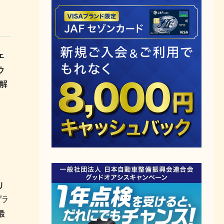
エ
ウ
で解
リ
プラ
最