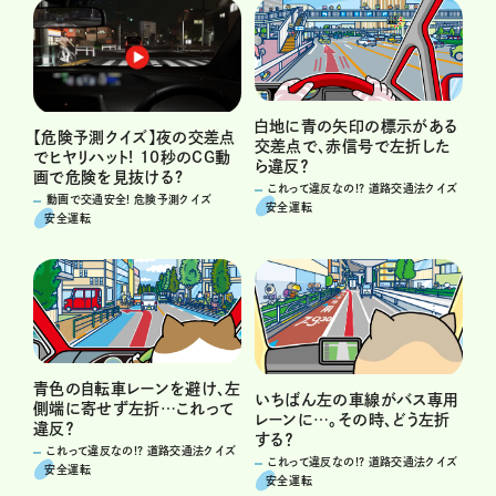
白地に青の矢印の標示がある
【危険予測クイズ】夜の交差点
交差点で、赤信号で左折した
でヒヤリハット! 10秒のCG動
ら違反？
画で危険を見抜ける?
これって違反なの!? 道路交通法クイズ
動画で交通安全! 危険予測クイズ
安全運転
安全運転
青色の自転車レーンを避け、左
いちばん左の車線がバス専用
側端に寄せず左折…これって
レーンに…。その時、どう左折
違反？
する？
これって違反なの!? 道路交通法クイズ
これって違反なの!? 道路交通法クイズ
安全運転
安全運転