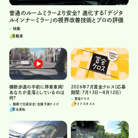
普通のルームミラーより安全? 進化する「デジタ
ルインナーミラー」の視界改善技術とプロの評価
特集
自動車
横断歩道の手前に停車車両!
2026年7月賞金クロス（応募
あなたが見落としているのは
期間：7月13日～8月12日）
何?
賞金クロス
ライフスタイル
動画で交通安全! 危険予測クイズ
安全運転