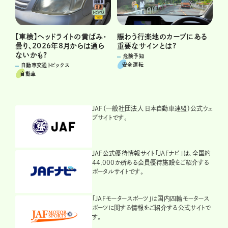
賑わう行楽地のカーブにある
【車検】ヘッドライトの黄ばみ・
重要なサインとは?
曇り、2026年8月からは通ら
ないかも?
危険予知
安全運転
自動車交通トピックス
自動車
JAF（一般社団法人 日本自動車連盟）公式ウェ
ブサイトです。
JAF公式優待情報サイト「JAFナビ」は、全国約
44,000か所ある会員優待施設をご紹介する
ポータルサイトです。
「JAFモータースポーツ」は国内四輪モータース
ポーツに関する情報をご紹介する公式サイトで
す。