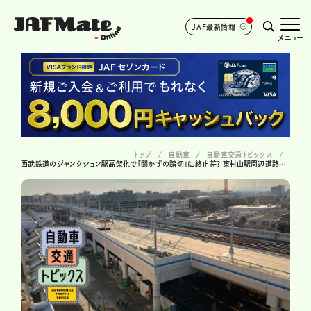
JAF最新情報
メニュー
トップ
自動車
自動車交通トピックス
西武鉄道のジャンクション駅高架化で「開かずの踏切」に終止符? 東村山駅周辺道路の未来に注目!