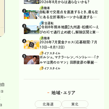
2026年8月からは通らないかも?
自動車
自転車で交差点を直進するとき、最も左
にある左折専用レーンから直進するの
は、違反？
安全運転
【令和8年熊本地震】九州道・松橋IC～え
びのICで通行止め続く。解除区間と東九
州道の迂回ルート
自動車
2026年7月賞金クロス（応募期間：7月
13日～8月12日）
ライフスタイル
ポルシェ、マクラーレン、ベントレー…「ク
ルマは男のロマン」 田原俊彦の華麗な
る愛車遍歴
ライフスタイル
内自
トヨ
地域・エリア
ま
北海道
東北
ヨ