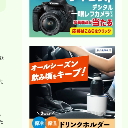
は6
代
保
、
た