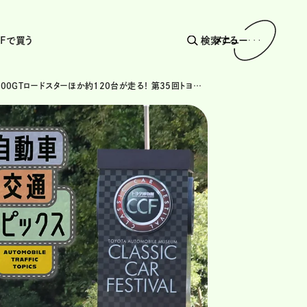
AFで買う
検索する
メニュー
トヨタ・2000GTロードスターほか約120台が走る！ 第35回トヨタ博物館クラシックカー・フェスティバル