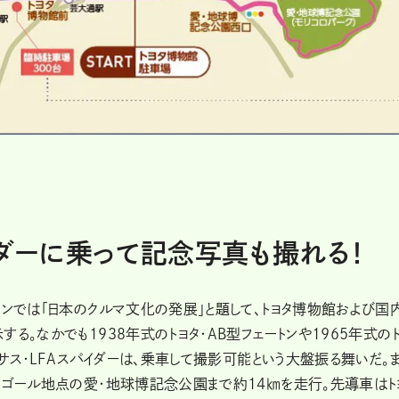
イダーに乗って記念写真も撮れる！
ーンでは「日本のクルマ文化の発展」と題して、トヨタ博物館および国
る。なかでも1938年式のトヨタ・AB型フェートンや1965年式の
クサス・LFAスパイダーは、乗車して撮影可能という大盤振る舞いだ。
、ゴール地点の愛・地球博記念公園まで約14㎞を走行。先導車はト