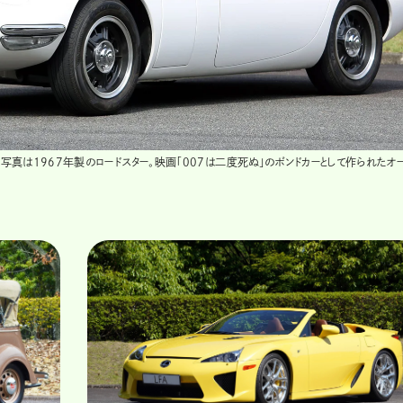
。写真は1967年製のロードスター。映画「007は二度死ぬ」のボンドカーとして作られたオ