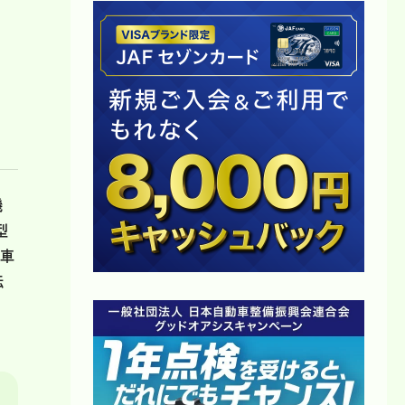
機
型
転車
転