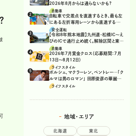
2026年8月からは通らないかも?
自動車
自転車で交差点を直進するとき、最も左
?
にある左折専用レーンから直進するの
は、違反？
安全運転
【令和8年熊本地震】九州道・松橋IC～え
ま
びのICで通行止め続く。解除区間と東九
州道の迂回ルート
自動車
2026年7月賞金クロス（応募期間：7月
13日～8月12日）
ライフスタイル
ポルシェ、マクラーレン、ベントレー…「ク
ルマは男のロマン」 田原俊彦の華麗な
る愛車遍歴
ライフスタイル
可
地域・エリア
北海道
東北