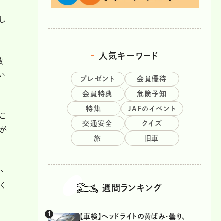
し
人気キーワード
数
い
プレゼント
会員優待
会員特典
危険予知
特集
JAFのイベント
こ
交通安全
クイズ
らが
旅
旧車
か
く
週間ランキング
【車検】ヘッドライトの黄ばみ・曇り、