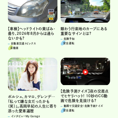
賑わう行楽地のカーブにある
【車検】ヘッドライトの黄ばみ・
重要なサインとは?
曇り、2026年8月からは通ら
ないかも?
危険予知
安全運転
自動車交通トピックス
自動車
【危険予測クイズ】夜の交差点
でヒヤリハット! 10秒のCG動
ポルシェ、カマロ、ゲレンデ…
画で危険を見抜ける?
「私って嫌な女だったかも
（笑）」。高岡早紀の人生に寄り
動画で交通安全! 危険予測クイズ
安全運転
添った愛車遍歴
インタビューMy Garage