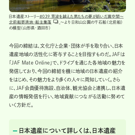
日本遺産ストーリー
＃039 荒波を越えた男たちの夢が紡いだ異空間～
北前船寄港地・船主集落
～より 日和山公園の千石船（北前船）
の模型（山形県・酒田市）
今回の締結は、文化庁と企業・団体が手を取り合い、日本
遺産地域の活性化に寄与することを目指すものだ。JAFは
「JAF Mate Online」で、ドライブを通じた各地域の魅力を
発信しており、今回の締結を機に地域の日本遺産の紹介
をはじめ、その魅力をより多くの人々に周知していく。さら
に、JAF会員優待施設、自治体、観光協会と連携し、日本遺
産の情報発信を行い、地域貢献につながる活動に努めて
いく方針だ。
日本遺産について詳しくは、日本遺産