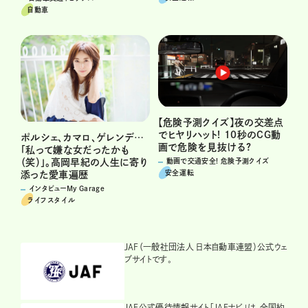
自動車
【危険予測クイズ】夜の交差点
でヒヤリハット! 10秒のCG動
ポルシェ、カマロ、ゲレンデ…
画で危険を見抜ける?
「私って嫌な女だったかも
（笑）」。高岡早紀の人生に寄り
動画で交通安全! 危険予測クイズ
安全運転
添った愛車遍歴
インタビューMy Garage
ライフスタイル
JAF（一般社団法人 日本自動車連盟）公式ウェ
ブサイトです。
JAF公式優待情報サイト「JAFナビ」は、全国約