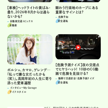
賑わう行楽地のカーブにある
【車検】ヘッドライトの黄ばみ・
重要なサインとは?
曇り、2026年8月からは通ら
ないかも?
危険予知
安全運転
自動車交通トピックス
自動車
【危険予測クイズ】夜の交差点
でヒヤリハット! 10秒のCG動
ポルシェ、カマロ、ゲレンデ…
画で危険を見抜ける?
「私って嫌な女だったかも
（笑）」。高岡早紀の人生に寄り
動画で交通安全! 危険予測クイズ
安全運転
添った愛車遍歴
インタビューMy Garage
ライフスタイル