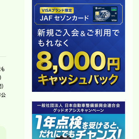
能も
）
）
非公