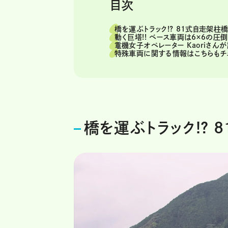
目次
橋を運ぶトラック!? 81式自走架柱
動く巨塔!! ベース車両は6×6の
重機女子オペレーター Kaoriさん
特殊車両に関する情報はこちらもチ
橋を運ぶトラック!?