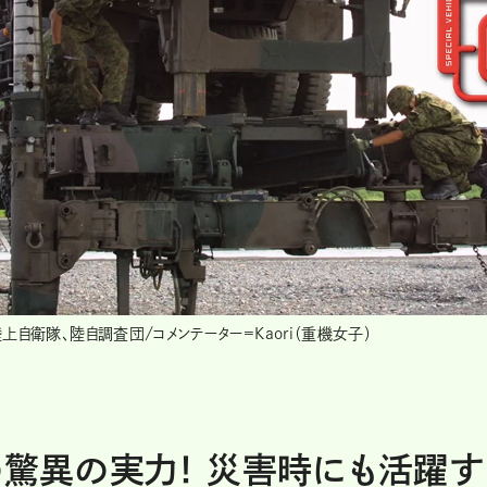
自衛隊、陸自調査団/コメンテーター=Kaori（重機女子）
の驚異の実力！ 災害時にも活躍す