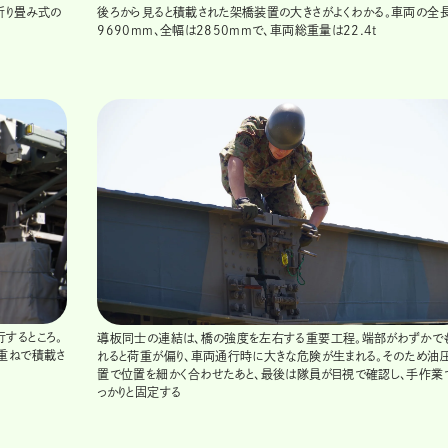
折り畳み式の
後ろから見ると積載された架橋装置の大きさがよくわかる。車両の全
9690mm、全幅は2850mmで、車両総重量は22.4t
するところ。
導板同士の連結は、橋の強度を左右する重要工程。端部がわずかで
重ねで積載さ
れると荷重が偏り、車両通行時に大きな危険が生まれる。そのため油
置で位置を細かく合わせたあと、最後は隊員が目視で確認し、手作業
っかりと固定する