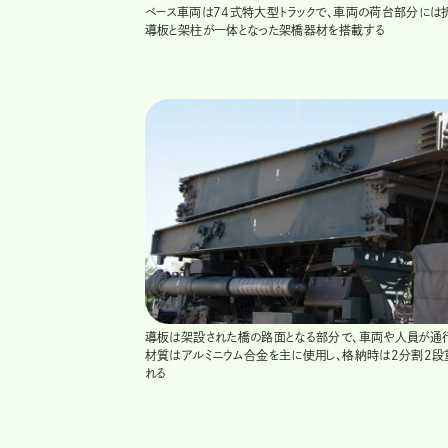
ベース車両は74式特大型トラックで、車両の荷台部分には
導板と架柱が一体となった架橋器材を搭載する
導板は架設された橋の路面となる部分で、車両や人員が通行
材質はアルミニウム合金を主に使用し、格納時は2分割2段
れる