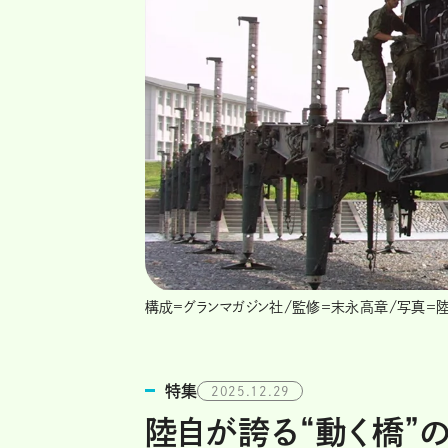
構成=グランマガジン社/監修＝末永高章/写真＝陸上
特集
2025.12.29
陸自が誇る“動く橋”