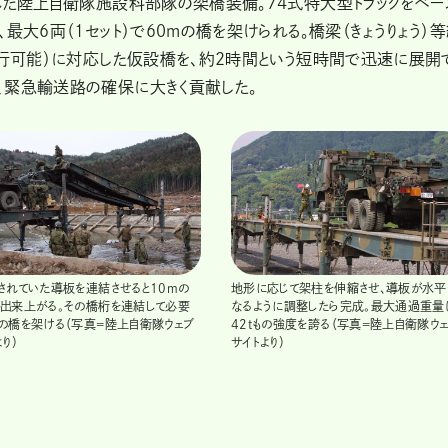
れた陸上自衛隊施設科部隊の架橋装備。74式特大型トラックをベー
最大6両（1セット）で60mの橋を架けられる。橋梁（きょうりょう）
通行可能）に対応した仮設橋を、約2時間という短時間で迅速に展開
、緊急輸送路の確保に大きく貢献した。
されていた導板を連結させると10mの
地形に応じて架柱を伸縮させ、導板が水平
出来上がる。その橋桁を連結して必要
なるように調整したら完成。最大通過重量
の橋を架ける（写真=陸上自衛隊ウェブ
42tもの強度を誇る（写真=陸上自衛隊ウ
り）
サイトより）