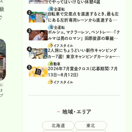
ス
でやってはいけない休憩4選
等級
安全運転
自転車で交差点を直進するとき、最も左
で
にある左折専用レーンから直進するの
は、違反？
安全運転
ポルシェ、マクラーレン、ベントレー…「ク
ルマは男のロマン」 田原俊彦の華麗な
る愛車遍歴
ライフスタイル
2人旅にちょうどいい新作キャンピング
カー7選！ 東京キャンピングカーショー
2026注目モデル
自動車
2026年7月賞金クロス（応募期間：7月
13日～8月12日）
ライフスタイル
に
は
ェブ
地域・エリア
北海道
東北