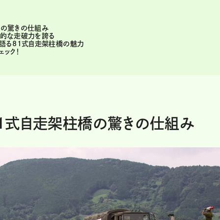
橋の驚きの仕組み
圧倒的な走破力を誇る
が語る81式自走架柱橋の魅力
ェック！
 81式自走架柱橋の驚きの仕組み