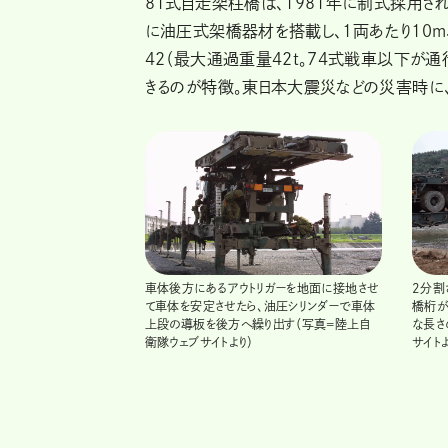
81式自走架柱橋は、1981年に制式採用さ
に油圧式架橋器材を搭載し、1両あたり10m、
42（最大通過重量42t。74式戦車以下が
きるのが特徴。東日本大震災などの災害時に
車体後方にあるアウトリガーを地面に接地させ
2分割
て車体を安定させたら、油圧シリンダーで車体
橋桁が
上段の導板を後方へ繰り出す（写真=陸上自
な長さ
衛隊ウェブサイトより）
サイトよ