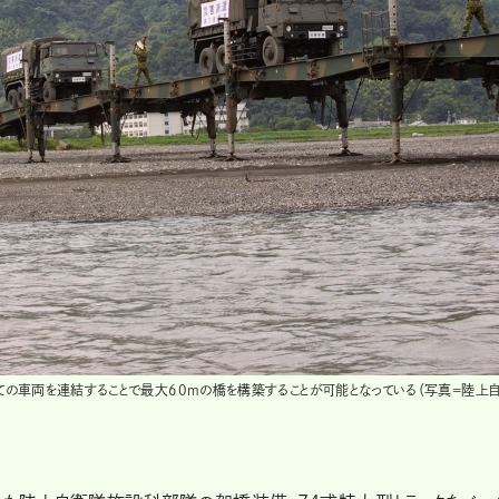
べての車両を連結することで最大60mの橋を構築することが可能となっている（写真=陸上