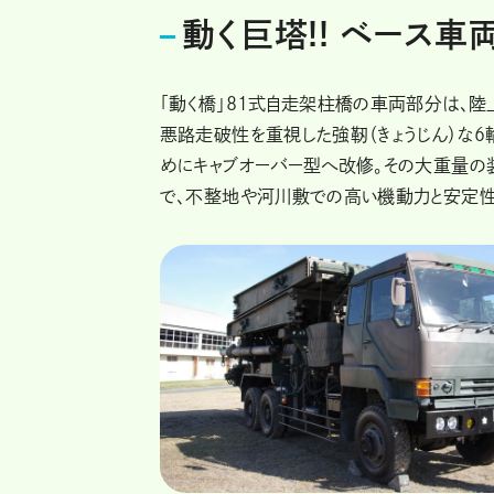
動く巨塔!! ベース
「動く橋」81式自走架柱橋の車両部分は、陸
悪路走破性を重視した強靭（きょうじん）な
めにキャブオーバー型へ改修。その大重量の
で、不整地や河川敷での高い機動力と安定性