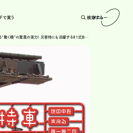
AFで買う
検索する
メニュー
陸自が誇る“動く橋”の驚異の実力！ 災害時にも活躍する81式自走架柱橋『アトラス』とは？