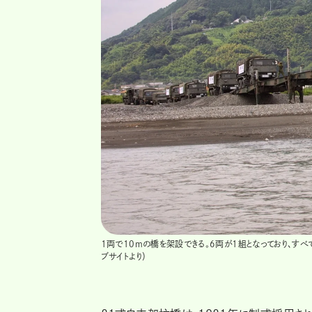
1両で10mの橋を架設できる。6両が1組となっており、す
ブサイトより）