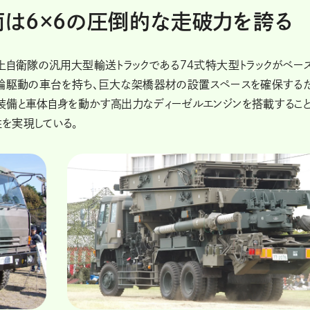
車両は6×6の圧倒的な走破力を誇る
上自衛隊の汎用大型輸送トラックである74式特大型トラックがベース
6輪駆動の車台を持ち、巨大な架橋器材の設置スペースを確保する
装備と車体自身を動かす高出力なディーゼルエンジンを搭載するこ
を実現している。