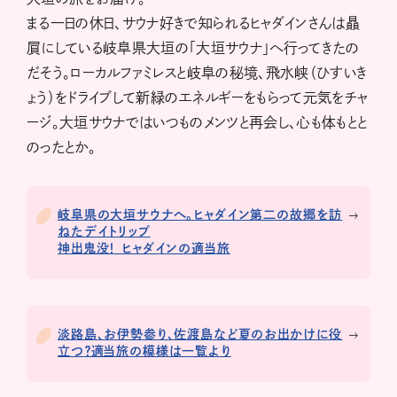
まる一日の休日、サウナ好きで知られるヒャダインさんは贔
屓にしている岐阜県大垣の「大垣サウナ」へ行ってきたの
だそう。ローカルファミレスと岐阜の秘境、飛水峡（ひすいき
ょう）をドライブして新緑のエネルギーをもらって元気をチャ
ージ。大垣サウナではいつものメンツと再会し、心も体もとと
のったとか。
岐阜県の大垣サウナへ。ヒャダイン第二の故郷を訪
ねたデイトリップ
神出鬼没！ ヒャダインの適当旅
淡路島、お伊勢参り、佐渡島など夏のお出かけに役
立つ？適当旅の模様は一覧より