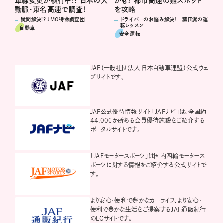
車線変更が横行中!? 日本の大
かも？ 都市高速の難スポット
動脈・東名高速で調査！
を攻略
疑問解決!? JMO特命調査団
ドライバーのお悩み解決！ 菰田潔の運
転レッスン
自動車
安全運転
JAF（一般社団法人 日本自動車連盟）公式ウェ
ブサイトです。
JAF公式優待情報サイト「JAFナビ」は、全国約
44,000か所ある会員優待施設をご紹介する
ポータルサイトです。
「JAFモータースポーツ」は国内四輪モータース
ポーツに関する情報をご紹介する公式サイトで
す。
より安心・便利で豊かなカーライフ、より安心・
便利で豊かな生活をご提案するJAF通販紀行
のECサイトです。