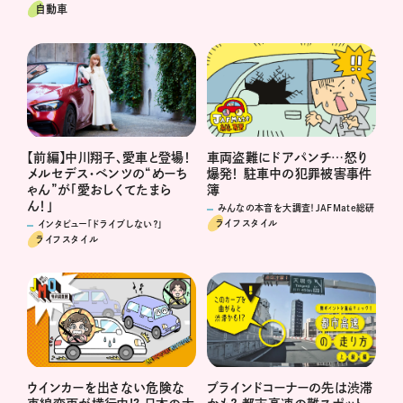
自動車
【前編】中川翔子、愛車と登場！
車両盗難にドアパンチ…怒り
メルセデス・ベンツの“めーち
爆発！ 駐車中の犯罪被害事件
ゃん”が「愛おしくてたまら
簿
ん！」
みんなの本音を大調査！JAFMate総研
ライフスタイル
インタビュー「ドライブしない？」
ライフスタイル
ウインカーを出さない危険な
ブラインドコーナーの先は渋滞