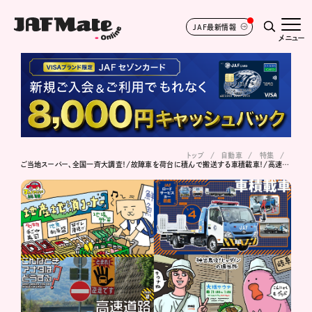
JAF最新情報
メニュー
トップ
自動車
特集
ご当地スーパー、全国一斉大調査！/故障車を荷台に積んで搬送する車積載車！/高速道路で逆走してしまったら、どうする？/サウナと故郷への愛を再確認した旅