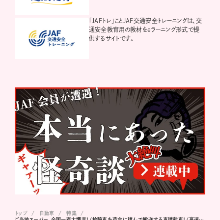
「JAFトレ」ことJAF交通安全トレーニングは、交
通安全教育用の教材をeラーニング形式で提
供するサイトです。
トップ
自動車
特集
ご当地スーパー、全国一斉大調査！/故障車を荷台に積んで搬送する車積載車！/高速道路で逆走してしまったら、どうする？/サウナと故郷への愛を再確認した旅