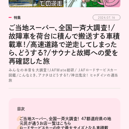
特集
2024.07.16
ご当地スーパー、全国一斉大調査！/
故障車を荷台に積んで搬送する車積
載車！/高速道路で逆走してしまった
ら、どうする？/サウナと故郷への愛を
再確認した旅
みんなの本音を大調査！JAFMate総研/ JAFロードサービスカー
図鑑/こんなとき、アナタはどうする？/神出鬼没！ ヒャダインの適当
旅
目次
ご当地スーパー、全国一斉大調査！ 47都道府県の地
元民が通うお店一覧はこちら
ロードサービスカーの中で最大サイズとなる車積載