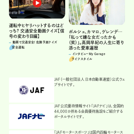
運転中ヒヤリハットするのはど
っち? 交通安全動画クイズ【信
ポルシェ、カマロ、ゲレンデ…
号の変わり目編】
「私って嫌な女だったかも
（笑）」。高岡早紀の人生に寄り
動画で交通安全! 危険予測クイズ
安全運転
添った愛車遍歴
インタビューMy Garage
ライフスタイル
JAF（一般社団法人 日本自動車連盟）公式ウェ
ブサイトです。
JAF公式優待情報サイト「JAFナビ」は、全国約
44,000か所ある会員優待施設をご紹介する
ポータルサイトです。
「JAFモータースポーツ」は国内四輪モータース