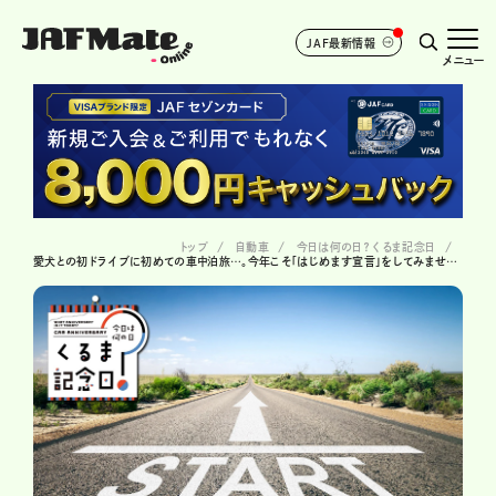
JAF最新情報
メニュー
トップ
自動車
今日は何の日？ くるま記念日
愛犬との初ドライブに初めての車中泊旅…。今年こそ「はじめます宣言」をしてみませんか？