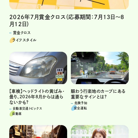
2026年7月賞金クロス（応募期間：7月13日～8
月12日）
賞金クロス
ライフスタイル
賑わう行楽地のカーブにある
【車検】ヘッドライトの黄ばみ・
重要なサインとは?
曇り、2026年8月からは通ら
ないかも?
危険予知
安全運転
自動車交通トピックス
自動車