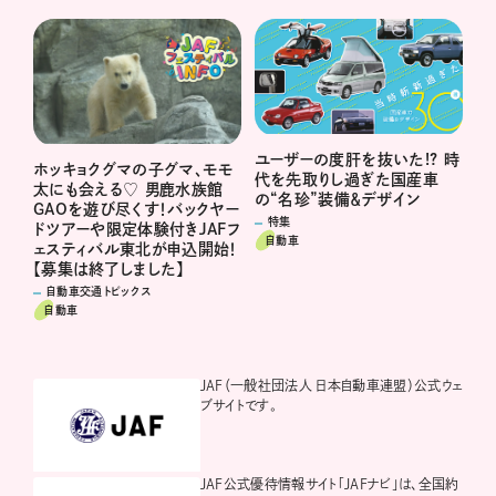
ユーザーの度肝を抜いた!? 時
ホッキョクグマの子グマ、モモ
代を先取りし過ぎた国産車
太にも会える♡ 男鹿水族館
の“名珍”装備＆デザイン
GAOを遊び尽くす！バックヤー
特集
ドツアーや限定体験付きJAFフ
自動車
ェスティバル東北が申込開始！
【募集は終了しました】
自動車交通トピックス
自動車
JAF（一般社団法人 日本自動車連盟）公式ウェ
ブサイトです。
JAF公式優待情報サイト「JAFナビ」は、全国約