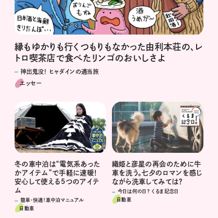
縁もゆかりも行くつもりもなかった由利本荘の、レ
トロ喫茶店で食べたリンゴのおいしさよ
神出鬼没！ ヒャダインの適当旅
エッセー
冬の車中泊は“電気系あった
織姫と彦星の再会のために牛
かアイテム”で手軽に速暖！
車を洗う。七夕のロマンを感じ
安心して使える5つのアイテ
ながら洗車してみては？
ム
今日は何の日？ くるま記念日
自動車
簡単・快適！車中泊マニュアル
自動車