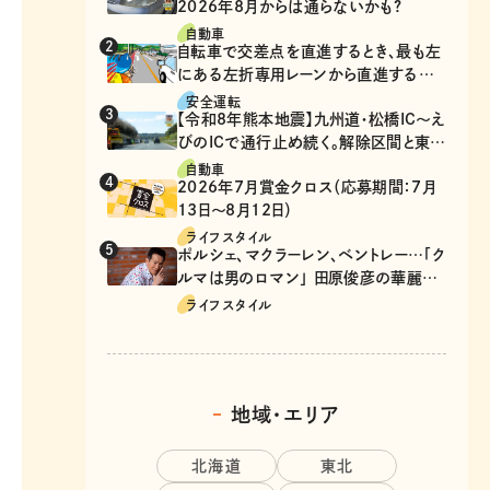
2026年8月からは通らないかも?
自動車
自転車で交差点を直進するとき、最も左
にある左折専用レーンから直進するの
は、違反？
安全運転
【令和8年熊本地震】九州道・松橋IC～え
びのICで通行止め続く。解除区間と東九
州道の迂回ルート
自動車
2026年7月賞金クロス（応募期間：7月
13日～8月12日）
ライフスタイル
ポルシェ、マクラーレン、ベントレー…「ク
ルマは男のロマン」 田原俊彦の華麗な
る愛車遍歴
ライフスタイル
地域・エリア
北海道
東北