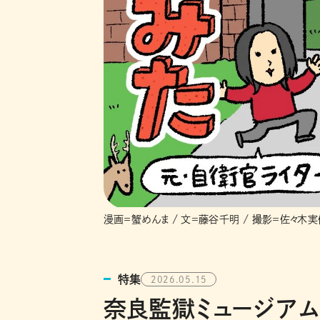
漫画＝蟹めんま / 文＝藤谷千明 / 撮影＝佐々木実
特集
2026.05.15
奈良監獄ミュージアムb