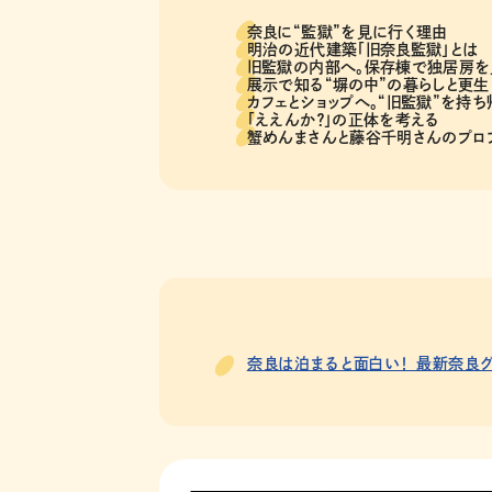
奈良に“監獄”を見に行く理由
明治の近代建築「旧奈良監獄」とは
旧監獄の内部へ。保存棟で独居房を
展示で知る“塀の中”の暮らしと更生
カフェとショップへ。“旧監獄”を持
「ええんか？」の正体を考える
蟹めんまさんと藤谷千明さんのプロ
奈良は泊まると面白い！ 最新奈良