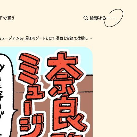
AFで買う
検索する
メニュー
奈良監獄ミュージアムby 星野リゾートとは？ 漫画と実録で体験した“美しき監獄”の違和感