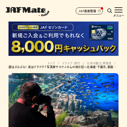
JAF最新情報
メニュー
トップ
ドライブ･旅行
日本の魅力、再発見
昼はぶらぶら！ 夜はフラフラ？ 写真家ヤスクニさんの旅日記～北海道・千歳市、恵庭市、北広島市、札幌市