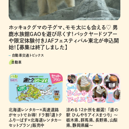
ホッキョクグマの子グマ、モモ太にも会える♡ 男
鹿水族館GAOを遊び尽くす！バックヤードツアー
や限定体験付きJAFフェスティバル東北が申込開
始！【募集は終了しました】
自動車交通トピックス
自動車
涼める12か所を厳選！ 「道の
北海道レンタカー×高速道路
駅 ひんやりアイスまつり」 ～
がセットでお得! ドラ割「道トク
栃木県、群馬県、長野県、山梨
ふりーぱす×北海道レンタカー
県、静岡県編～
セットプラン」販売中