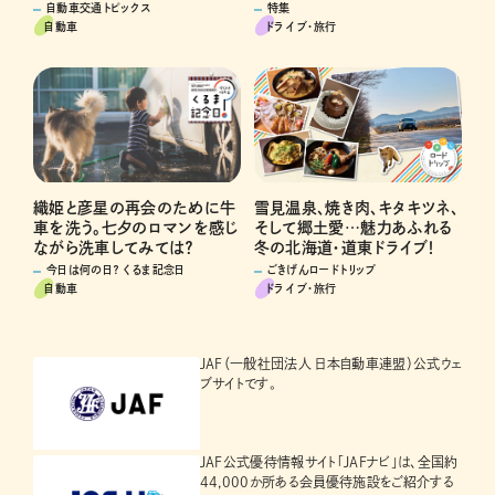
特集
自動車交通トピックス
ドライブ･旅行
自動車
雪見温泉、焼き肉、キタキツネ、
織姫と彦星の再会のために牛
そして郷土愛…魅力あふれる
車を洗う。七夕のロマンを感じ
冬の北海道・道東ドライブ！
ながら洗車してみては？
ごきげんロードトリップ
今日は何の日？ くるま記念日
ドライブ･旅行
自動車
JAF（一般社団法人 日本自動車連盟）公式ウェ
ブサイトです。
JAF公式優待情報サイト「JAFナビ」は、全国約
44,000か所ある会員優待施設をご紹介する