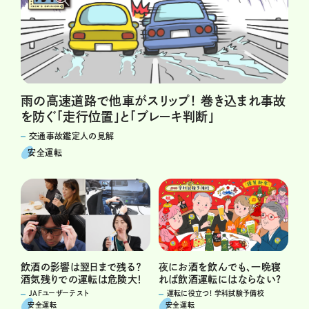
雨の高速道路で他車がスリップ！ 巻き込まれ事故
を防ぐ「走行位置」と「ブレーキ判断」
交通事故鑑定人の見解
安全運転
飲酒の影響は翌日まで残る？
夜にお酒を飲んでも、一晩寝
酒気残りでの運転は危険大！
れば飲酒運転にはならない?
JAFユーザーテスト
運転に役立つ! 学科試験予備校
安全運転
安全運転