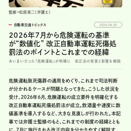
監修=松居英二（弁護士）
自動車交通トピックス
2026.06.30
2026年7月から危険運転の基準
が“数値化” 改正自動車運転死傷処
罰法のポイントとこれまでの経緯
あいまいだった「危険運転」が明確に 改正法の背景と影響を解説
危険運転致死傷罪の適用をめぐり、これまで司法判断
が分かれるケースが問題となってきた。こうした状況を
受け、2026年6月、危険運転の成立要件を明確化する
改正自動車運転死傷処罰法が成立。飲酒量や速度に数
値基準を導入するなど、大きな見直しが行われた。本記
事では弁護士監修のもと、これまでの制度の経緯ととも
に、7月に施行される改正内容を分かりやすく解説す