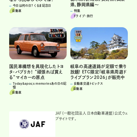
県、静岡県編～
今日は何の日？ くるま記念日
自動車
特集
ドライブ･旅行
国民車構想を具現化したトヨ
岐阜の高速道路が定額で乗り
タ・パブリカ！ “頑張れば買え
放題! ETC限定「岐阜県周遊ド
る”マイカーの原点
ライブプラン2026」が販売中
Today&apos;s memoriesあの日の記
自動車交通トピックス
憶
自動車
自動車
JAF（一般社団法人 日本自動車連盟）公式ウェ
ブサイトです。