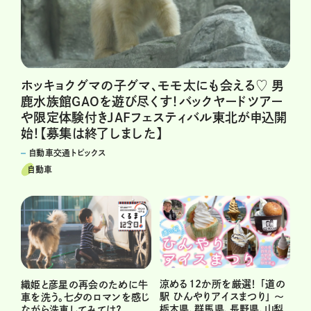
ホッキョクグマの子グマ、モモ太にも会える♡ 男
鹿水族館GAOを遊び尽くす！バックヤードツアー
や限定体験付きJAFフェスティバル東北が申込開
始！【募集は終了しました】
自動車交通トピックス
自動車
涼める12か所を厳選！ 「道の
織姫と彦星の再会のために牛
駅 ひんやりアイスまつり」 ～
車を洗う。七夕のロマンを感じ
栃木県、群馬県、長野県、山梨
ながら洗車してみては？