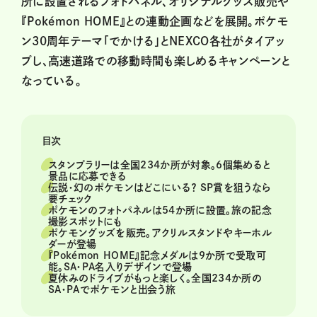
所に設置されるフォトパネル、オリジナルグッズ販売や
『Pokémon HOME』との連動企画などを展開。ポケモ
ン30周年テーマ「でかける」とNEXCO各社がタイアッ
プし、高速道路での移動時間も楽しめるキャンペーンと
なっている。
目次
スタンプラリーは全国234か所が対象。6個集めると
景品に応募できる
伝説・幻のポケモンはどこにいる？ SP賞を狙うなら
要チェック
ポケモンのフォトパネルは54か所に設置。旅の記念
撮影スポットにも
ポケモングッズを販売。アクリルスタンドやキーホル
ダーが登場
『Pokémon HOME』記念メダルは9か所で受取可
能。SA・PA名入りデザインで登場
夏休みのドライブがもっと楽しく。全国234か所の
SA・PAでポケモンと出会う旅