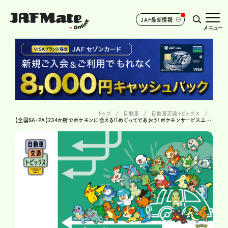
JAF最新情報
メニュー
トップ
自動車
自動車交通トピックス
【全国SA・PA】234か所でポケモンに会える!「めぐってであおう！ポケモンサービスエリアのたび」開催、グッズや記念メダルも