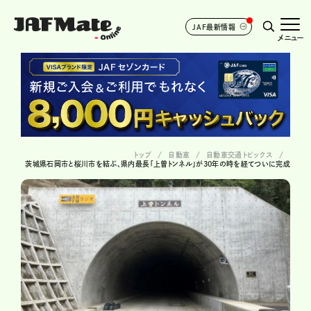
JAF最新情報
メニュー
トップ
自動車
自動車交通トピックス
茨城県石岡市と桜川市を結ぶ、県内最長「上曽トンネル」が30年の時を経てついに完成