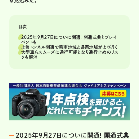
る見込みだ。
目次
2025年9月27日についに開通! 開通式典とプレイ
ベントも
上曽トンネル開通で県南地域と県西地域がより近く
大型車もスムーズに通行可能となり通行止めのリス
クも解消
2025年9月27日についに開通! 開通式典