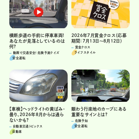
横断歩道の手前に停車車両!
2026年7月賞金クロス（応募
あなたが見落としているのは
期間：7月13日～8月12日）
何?
賞金クロス
ライフスタイル
動画で交通安全! 危険予測クイズ
安全運転
賑わう行楽地のカーブにある
【車検】ヘッドライトの黄ばみ・
重要なサインとは?
曇り、2026年8月からは通ら
ないかも?
危険予知
安全運転
自動車交通トピックス
自動車