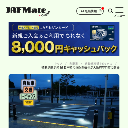
JAF最新情報
メニュー
トップ
自動車
自動車交通トピックス
横断歩道が光る! 日本初の埋込型信号が大阪府守口市に登場