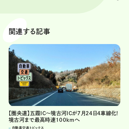
関連する記事
【圏央道】五霞IC～境古河ICが7月24日4車線化!
境古河まで最高時速100kmへ
自動車交通トピックス