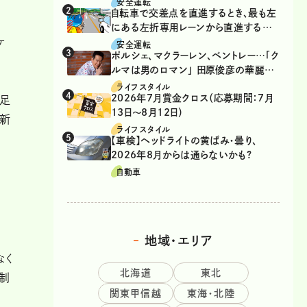
安全運転
自転車で交差点を直進するとき、最も左
にある左折専用レーンから直進するの
ケ
は、違反？
安全運転
ポルシェ、マクラーレン、ベントレー…「ク
ルマは男のロマン」 田原俊彦の華麗な
る愛車遍歴
ライフスタイル
2026年7月賞金クロス（応募期間：7月
不足
13日～8月12日）
る新
ライフスタイル
【車検】ヘッドライトの黄ばみ・曇り、
2026年8月からは通らないかも?
自動車
地域・エリア
なく
北海道
東北
な制
関東甲信越
東海・北陸