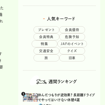
満た
備
人気キーワード
れ
プレゼント
会員優待
会員特典
危険予知
特集
JAFのイベント
交通安全
クイズ
す
旅
旧車
き
要
週間ランキング
休んだつもりが逆効果？ 長距離ドライブ
でやってはいけない休憩4選