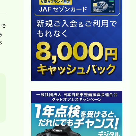
まで
ち
応