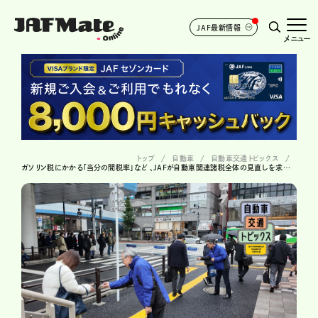
JAF最新情報
メニュー
トップ
自動車
自動車交通トピックス
ガソリン税にかかる「当分の間税率」など 、JAFが自動車関連諸税全体の見直しを求める声明を発表