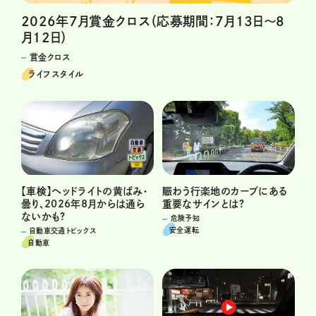
2026年7月賞金クロス（応募期間：7月13日～8
月12日）
賞金クロス
ライフスタイル
賑わう行楽地のカーブにある
【車検】ヘッドライトの黄ばみ・
重要なサインとは?
曇り、2026年8月からは通ら
ないかも?
危険予知
安全運転
自動車交通トピックス
自動車