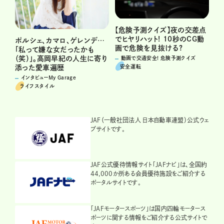
【危険予測クイズ】夜の交差点
でヒヤリハット! 10秒のCG動
ポルシェ、カマロ、ゲレンデ…
画で危険を見抜ける?
「私って嫌な女だったかも
（笑）」。高岡早紀の人生に寄り
動画で交通安全! 危険予測クイズ
安全運転
添った愛車遍歴
インタビューMy Garage
ライフスタイル
JAF（一般社団法人 日本自動車連盟）公式ウェ
ブサイトです。
JAF公式優待情報サイト「JAFナビ」は、全国約
44,000か所ある会員優待施設をご紹介する
ポータルサイトです。
「JAFモータースポーツ」は国内四輪モータース
ポーツに関する情報をご紹介する公式サイトで