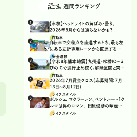
週間ランキング
【車検】ヘッドライトの黄ばみ・曇り、
2026年8月からは通らないかも?
自動車
自転車で交差点を直進するとき、最も左
にある左折専用レーンから直進するの
は、違反？
安全運転
【令和8年熊本地震】九州道・松橋IC～え
びのICで通行止め続く。解除区間と東九
州道の迂回ルート
自動車
2026年7月賞金クロス（応募期間：7月
13日～8月12日）
ライフスタイル
ポルシェ、マクラーレン、ベントレー…「ク
ルマは男のロマン」 田原俊彦の華麗な
る愛車遍歴
ライフスタイル