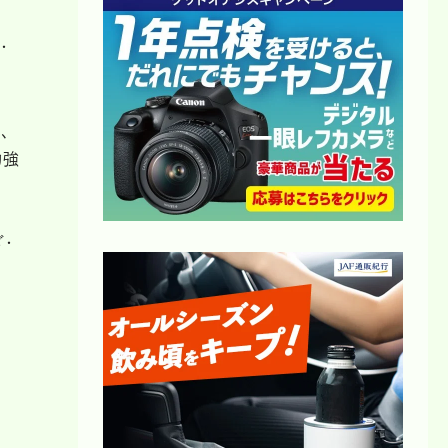
・
、
力強
・