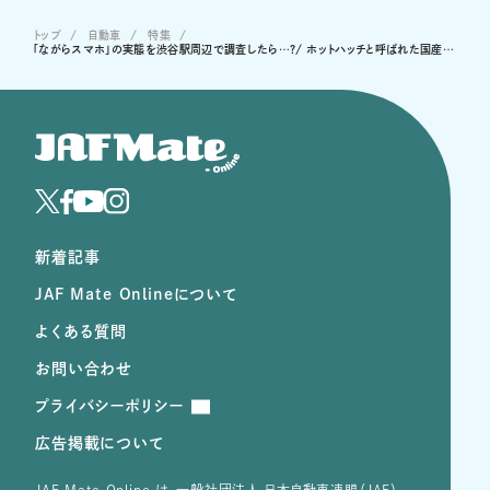
トップ
自動車
特集
「ながらスマホ」の実態を渋谷駅周辺で調査したら…?/ ホットハッチと呼ばれた国産コンパクトのスポーツグレード/ 今見ても斬新過ぎる昭和・平成のクルマたち/全国版！ 甘くないご当地お土産ランキング35選
新着記事
JAF Mate Onlineについて
よくある質問
お問い合わせ
プライバシーポリシー
広告掲載について
JAF Mate Online は、⼀般社団法⼈ ⽇本⾃動⾞連盟（JAF）