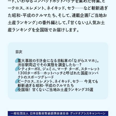
ード、いわゆるコンパクトホットハッチを集めた特集、ビ
ークロス、エレメント、ネイキッド、セラ……など斬新過ぎ
た昭和・平成のクルマたち、そして、連載企画「ご当地お
土産ランキング」の番外編として、『甘くない』人気お土
産ランキングを全国版でお届けします。
目次
重大事故の引き金になる自転車の「ながらスマホ」。
渋谷駅周辺でその実態を調査したら…?
シティターボⅡ、ジェミニ、マーチ ターボ、スターレット
1300ターボS…ホットハッチと呼ばれた国産コンパ
クトのスポーツグレード
ビークロス、エレメント、ネイキッド、セラ… 今見ても
斬新過ぎる昭和・平成のクルマたち
全国版！ 甘くないご当地お土産ランキング35選