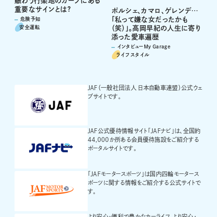
賑わう行楽地のカーブにある
重要なサインとは?
ポルシェ、カマロ、ゲレンデ…
「私って嫌な女だったかも
危険予知
安全運転
（笑）」。高岡早紀の人生に寄り
添った愛車遍歴
インタビューMy Garage
ライフスタイル
JAF（一般社団法人 日本自動車連盟）公式ウェ
ブサイトです。
JAF公式優待情報サイト「JAFナビ」は、全国約
44,000か所ある会員優待施設をご紹介する
ポータルサイトです。
「JAFモータースポーツ」は国内四輪モータース
ポーツに関する情報をご紹介する公式サイトで
す。
より安心・便利で豊かなカーライフ、より安心・