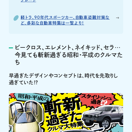
軽トラ、90年代スポーツカー、自動車盗難対策な
ど、多彩な自動車特集は一覧より！
ビークロス、エレメント、ネイキッド、セラ…
今見ても斬新過ぎる昭和・平成のクルマた
ち
早過ぎたデザインやコンセプトは、時代を先取りし
過ぎていた!?