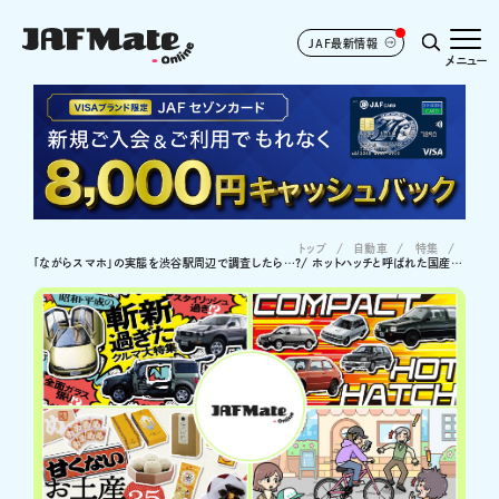
JAF最新情報
メニュー
トップ
自動車
特集
「ながらスマホ」の実態を渋谷駅周辺で調査したら…?/ ホットハッチと呼ばれた国産コンパクトのスポーツグレード/ 今見ても斬新過ぎる昭和・平成のクルマたち/全国版！ 甘くないご当地お土産ランキング35選