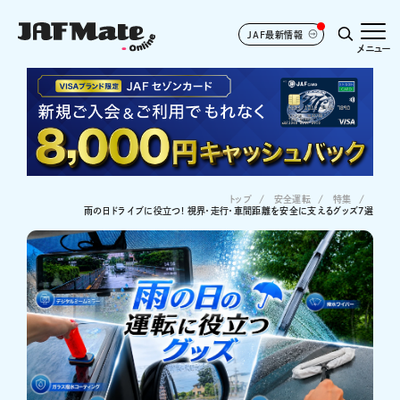
JAF最新情報
メニュー
トップ
安全運転
特集
雨の日ドライブに役立つ! 視界・走行・車間距離を安全に支えるグッズ7選