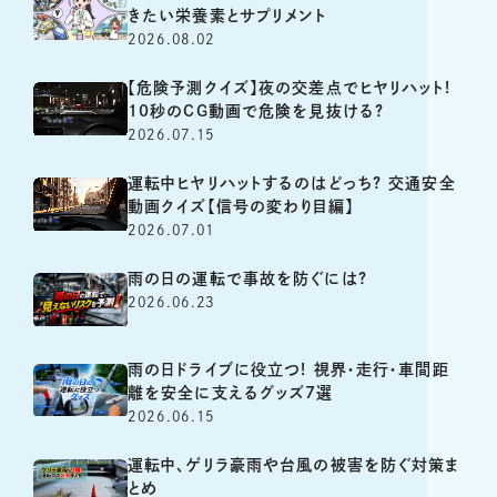
きたい栄養素とサプリメント
2026.08.02
【危険予測クイズ】夜の交差点でヒヤリハット!
10秒のCG動画で危険を見抜ける?
2026.07.15
運転中ヒヤリハットするのはどっち? 交通安全
動画クイズ【信号の変わり目編】
2026.07.01
雨の日の運転で事故を防ぐには?
2026.06.23
雨の日ドライブに役立つ! 視界・走行・車間距
離を安全に支えるグッズ7選
2026.06.15
運転中、ゲリラ豪雨や台風の被害を防ぐ対策ま
とめ