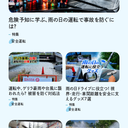
危険予知に学ぶ、雨の日の運転で事故を防ぐに
は?
特集
安全運転
運転中、ゲリラ豪雨や台風に襲
雨の日ドライブに役立つ! 視
われたら? 被害を防ぐ対処法
界・走行・車間距離を安全に支
えるグッズ7選
特集
安全運転
特集
安全運転