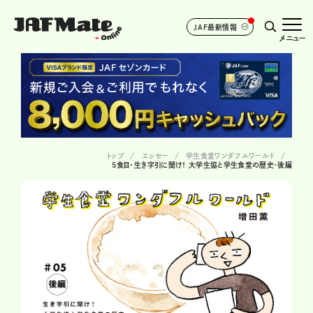
JAF最新情報
メニュー
トップ
エッセー
学生食堂ワンダフルワールド
5食目・生き字引に聞け！ 大学生協と学生食堂の歴史・後編