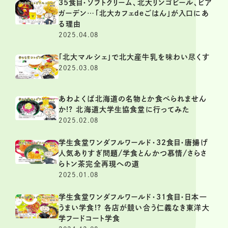
35食目・ソフトクリーム、北大リンゴビール、ビア
ガーデン…「北大カフェdeごはん」が入口にあ
る理由
2025.04.08
「北大マルシェ」で北大産牛乳を味わい尽くす
2025.03.08
あわよくば北海道の名物とか食べられません
か!? 北海道大学生協食堂に行ってみた
2025.02.08
学生食堂ワンダフルワールド・32食目・唐揚げ
人気ありすぎ問題/学食とんかつ慕情/さらさ
らトン茶完全再現への道
2025.01.08
学生食堂ワンダフルワールド・31食目・日本一
うまい学食!? 各店が競い合う仁義なき東洋大
学フードコート学食