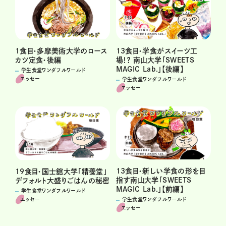
1食目・多摩美術大学のロース
13食目・学食がスイーツ工
カツ定食・後編
場！？ 南山大学「SWEETS
MAGIC Lab.」【後編】
学生食堂ワンダフルワールド
エッセー
学生食堂ワンダフルワールド
エッセー
13食目・新しい学食の形を目
19食目・国士舘大学「精養堂」
指す南山大学「SWEETS
デフォルト大盛りごはんの秘密
MAGIC Lab.」【前編】
学生食堂ワンダフルワールド
学生食堂ワンダフルワールド
エッセー
エッセー