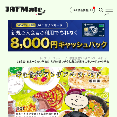
JAF最新情報
メニュー
トップ
エッセー
学生食堂ワンダフルワールド
31食目・日本一うまい学食!? 各店が競い合う仁義なき東洋大学フードコート学食