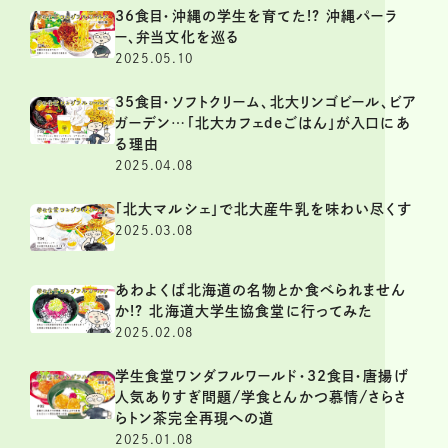
36食目・沖縄の学生を育てた!? 沖縄パーラ
ー、弁当文化を巡る
2025.05.10
35食目・ソフトクリーム、北大リンゴビール、ビア
ガーデン…「北大カフェdeごはん」が入口にあ
る理由
2025.04.08
「北大マルシェ」で北大産牛乳を味わい尽くす
2025.03.08
あわよくば北海道の名物とか食べられません
か!? 北海道大学生協食堂に行ってみた
2025.02.08
学生食堂ワンダフルワールド・32食目・唐揚げ
人気ありすぎ問題/学食とんかつ慕情/さらさ
らトン茶完全再現への道
2025.01.08